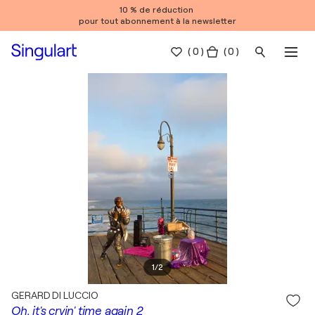
10 % de réduction
pour tout abonnement à la newsletter
(
0
)
( 0 )
1
/
2
GERARD DI LUCCIO
Oh, it's cryin' time again 2