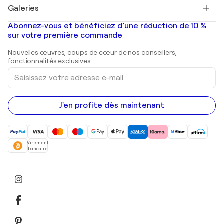
Salvador Dalí
Galeries
Tableaux abstraits à vendre
Banksy
Peintures à l'huile
Mr. Brainwash
Galeries d'art en France
Abonnez-vous et bénéficiez d’une réduction de 10 %
Peintures de paysage
Shepard Fairey
Galeries d'art en Belgique
sur votre première commande
Estampes
Sculptures
Nouvelles œuvres, coups de cœur de nos conseillers,
Peintures acryliques
fonctionnalités exclusives.
Saisissez
votre
adresse
e-
mail
J'en profite dès maintenant
Virement
bancaire