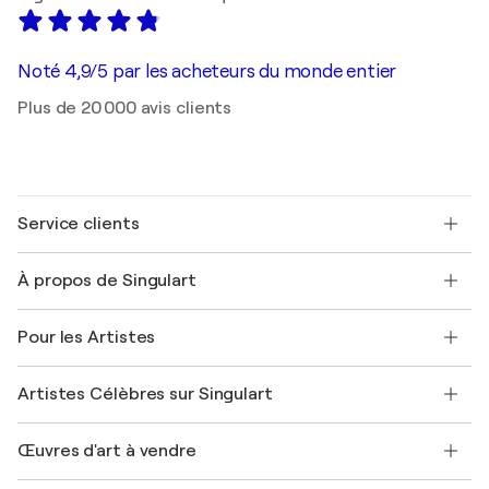
Noté 4,9/5 par les acheteurs du monde entier
Plus de 20 000 avis clients
Service clients
Nous contacter
À propos de Singulart
Expédition
Politique de retour
A propos de nous
Témoignages de clients
Pour les Artistes
FAQ
Offrir une carte cadeau
Sociétés affiliées
Rejoignez notre programme commercial
Rejoindre Singulart en tant qu'artiste
Nos artistes
Mon compte
Artistes Célèbres sur Singulart
Se connecter en tant qu'Artiste
Magazine Singulart
Protection acheteur
Emplois
+33 1 76 44 06 42
Henri Matisse
Découvrez une sélection d'art original
Œuvres d'art à vendre
Marc Chagall
Pablo Picasso
Tableaux à vendre