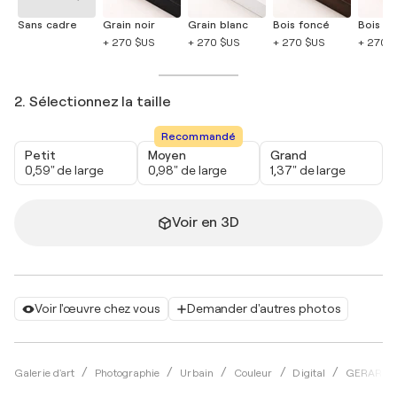
Sans cadre
Grain noir
Grain blanc
Bois foncé
Bois cla
+ 270 $US
+ 270 $US
+ 270 $US
+ 270 
2. Sélectionnez la taille
Recommandé
Petit
Moyen
Grand
0,59" de large
0,98" de large
1,37" de large
Voir en 3D
Voir l'œuvre chez vous
Demander d'autres photos
Galerie d'art
Photographie
Urbain
Couleur
Digital
GERARD D