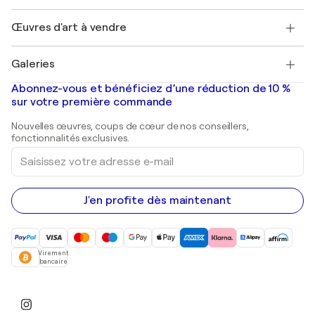
Emplois
+33 1 76 44 06 42
Henri Matisse
Découvrez une sélection d'art original
Œuvres d'art à vendre
Marc Chagall
Pablo Picasso
Tableaux à vendre
Salvador Dalí
Galeries
Tableaux abstraits à vendre
Banksy
Peintures à l'huile
Mr. Brainwash
Galeries d'art en France
Abonnez-vous et bénéficiez d’une réduction de 10 %
Peintures de paysage
Shepard Fairey
Galeries d'art en Belgique
sur votre première commande
Estampes
Sculptures
Nouvelles œuvres, coups de cœur de nos conseillers,
Peintures acryliques
fonctionnalités exclusives.
Saisissez
votre
adresse
e-
mail
J'en profite dès maintenant
Virement
bancaire