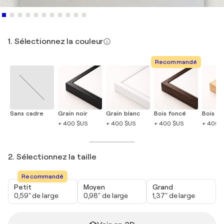
1. Sélectionnez la couleur
Recommandé
Sans cadre
Grain noir
Grain blanc
Bois foncé
Bois cla
+ 400 $US
+ 400 $US
+ 400 $US
+ 400 
2. Sélectionnez la taille
Recommandé
Petit
Moyen
Grand
0,59" de large
0,98" de large
1,37" de large