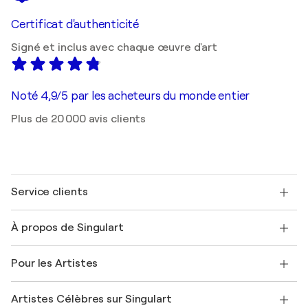
Certificat d'authenticité
Signé et inclus avec chaque œuvre d'art
Noté 4,9/5 par les acheteurs du monde entier
Plus de 20 000 avis clients
Service clients
Nous contacter
À propos de Singulart
Expédition
Politique de retour
A propos de nous
Témoignages de clients
Pour les Artistes
FAQ
Offrir une carte cadeau
Sociétés affiliées
Rejoignez notre programme commercial
Rejoindre Singulart en tant qu'artiste
Nos artistes
Mon compte
Artistes Célèbres sur Singulart
Se connecter en tant qu'Artiste
Magazine Singulart
Protection acheteur