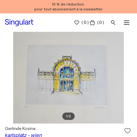
10 % de réduction
pour tout abonnement à la newsletter
(
0
)
( 0 )
1
/
2
Gerlinde Kosina
karlsplatz - wien