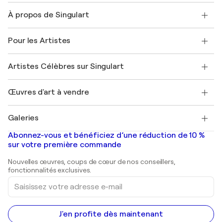
Nous contacter
À propos de Singulart
Expédition
Politique de retour
A propos de nous
Témoignages de clients
Pour les Artistes
FAQ
Offrir une carte cadeau
Sociétés affiliées
Rejoignez notre programme commercial
Rejoindre Singulart en tant qu'artiste
Nos artistes
Mon compte
Artistes Célèbres sur Singulart
Se connecter en tant qu'Artiste
Magazine Singulart
Protection acheteur
Emplois
+33 1 76 44 06 42
Henri Matisse
Découvrez une sélection d'art original
Œuvres d'art à vendre
Marc Chagall
Pablo Picasso
Tableaux à vendre
Salvador Dalí
Galeries
Tableaux abstraits à vendre
Banksy
Peintures à l'huile
Mr. Brainwash
Galeries d'art en France
Abonnez-vous et bénéficiez d’une réduction de 10 %
Peintures de paysage
Shepard Fairey
Galeries d'art en Belgique
sur votre première commande
Estampes
Sculptures
Nouvelles œuvres, coups de cœur de nos conseillers,
Peintures acryliques
fonctionnalités exclusives.
Saisissez
votre
adresse
e-
mail
J'en profite dès maintenant