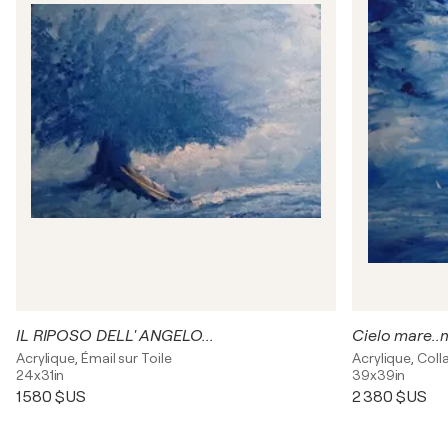
IL RIPOSO DELL' ANGELO...
Cielo mare..
Acrylique, Émail sur Toile
Acrylique, Coll
24x31in
39x39in
1 580 $US
2 380 $US