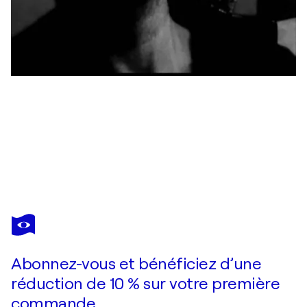
GIANCARLO SINISCALCHI
ATMOSFERE
2 800 $US
Faire une offre
Acquérir
Abonnez-vous et bénéficiez d’une
réduction de 10 % sur votre première
commande