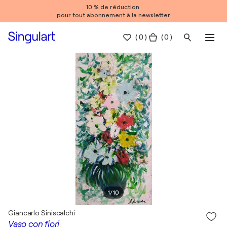
10 % de réduction
pour tout abonnement à la newsletter
(
0
)
( 0 )
1
/
10
Giancarlo Siniscalchi
Vaso con fiori