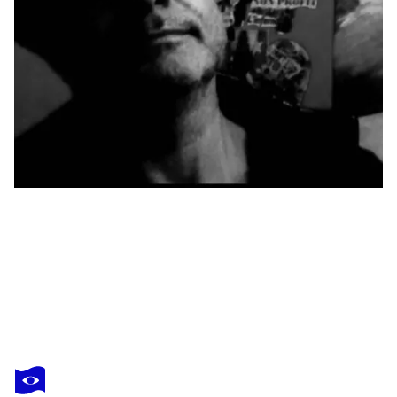
GIANCARLO SINISCALCHI
Vaso con fiori
640 $US