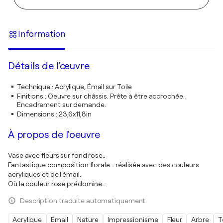
Information
Détails de l'œuvre
Technique
:
Acrylique, Émail sur Toile
Finitions
:
Oeuvre sur châssis. Prête à être accrochée.
Encadrement sur demande.
Dimensions
:
23,6x11,8in
À propos de l'oeuvre
Vase avec fleurs sur fond rose..
Fantastique composition florale... réalisée avec des couleurs
acryliques et de l'émail.
Où la couleur rose prédomine..
Description traduite automatiquement.
Acrylique
Émail
Nature
Impressionisme
Fleur
Arbre
T