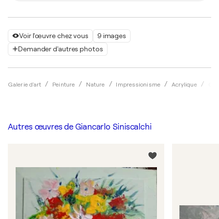
Voir l'œuvre chez vous
9 images
Demander d'autres photos
Galerie d'art
Peinture
Nature
Impressionisme
Acrylique
Gia
Autres œuvres de
Giancarlo Siniscalchi