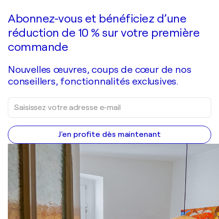
Faire une offre
Acquérir
Abonnez-vous et bénéficiez d’une
réduction de 10 % sur votre première
commande
Nouvelles œuvres, coups de cœur de nos
conseillers, fonctionnalités exclusives.
J'en profite dès maintenant