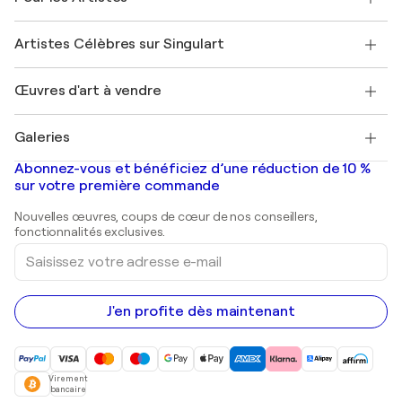
Offrir une carte cadeau
Sociétés affiliées
Rejoignez notre programme commercial
Rejoindre Singulart en tant qu'artiste
Nos artistes
Mon compte
Artistes Célèbres sur Singulart
Se connecter en tant qu'Artiste
Magazine Singulart
Protection acheteur
Emplois
+33 1 76 44 06 42
Henri Matisse
Découvrez une sélection d'art original
Œuvres d'art à vendre
Marc Chagall
Pablo Picasso
Tableaux à vendre
Salvador Dalí
Galeries
Tableaux abstraits à vendre
Banksy
Peintures à l'huile
Mr. Brainwash
Galeries d'art en France
Abonnez-vous et bénéficiez d’une réduction de 10 %
Peintures de paysage
Shepard Fairey
Galeries d'art en Belgique
sur votre première commande
Estampes
Sculptures
Nouvelles œuvres, coups de cœur de nos conseillers,
Peintures acryliques
fonctionnalités exclusives.
Saisissez
votre
adresse
e-
mail
J'en profite dès maintenant
Virement
bancaire