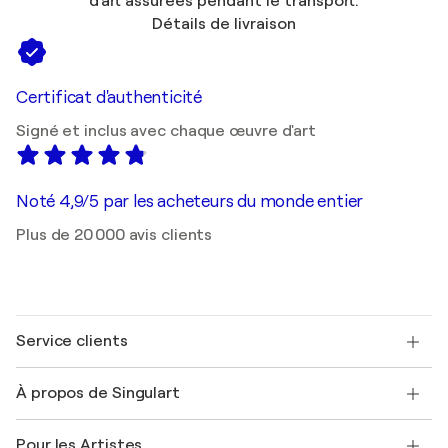
d'art assurées pendant le transport.
Détails de livraison
Certificat d'authenticité
Signé et inclus avec chaque œuvre d'art
Noté 4,9/5 par les acheteurs du monde entier
Plus de 20 000 avis clients
Service clients
Nous contacter
À propos de Singulart
Expédition
Politique de retour
A propos de nous
Témoignages de clients
Pour les Artistes
FAQ