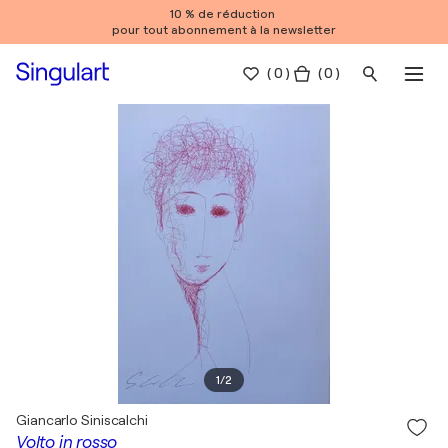
10 % de réduction
pour tout abonnement à la newsletter
(
0
)
( 0 )
1
/
2
Giancarlo Siniscalchi
Volto in rosso