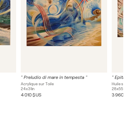
" Preludio di mare in tempesta "
Acrylique sur Toile
Huile sur 
24x31in
28x55in
4 010 $US
3 960 $