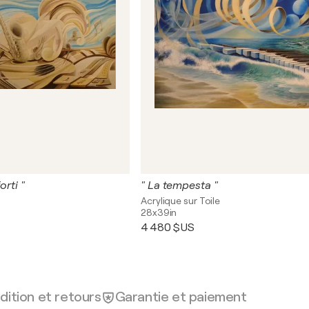
orti "
" La tempesta "
Acrylique sur Toile
28x39in
4 480 $US
dition et retours
Garantie et paiement