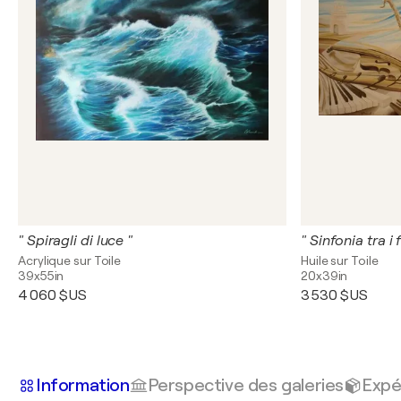
" Spiragli di luce "
" Sinfonia tra i f
Acrylique sur Toile
Huile sur Toile
39x55in
20x39in
4 060 $US
3 530 $US
Information
Perspective des galeries
Expé