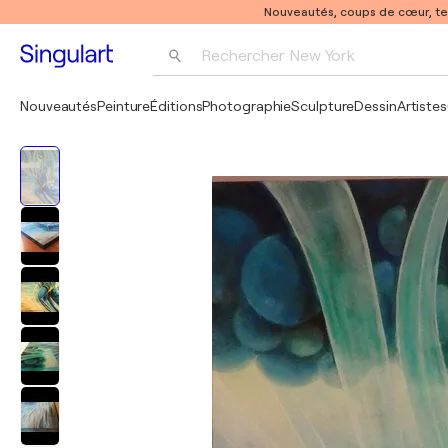
Nouveautés, coups de cœur, t
Rechercher 
New York
Photographie
Nouveautés
Peinture
Éditions
Photographie
Sculpture
Dessin
Artistes
Pop Art
Pablo Picasso