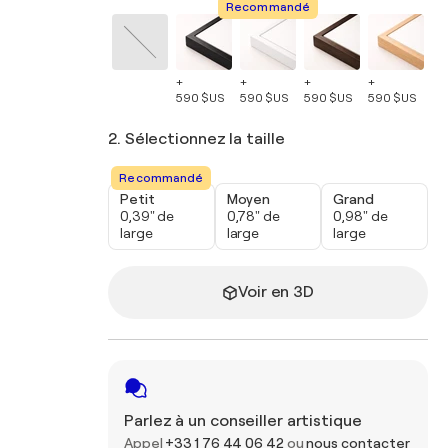
Recommandé
+
+
+
+
+
590 $US
590 $US
590 $US
590 $US
59
2. Sélectionnez la taille
Recommandé
Petit
Moyen
Grand
0,39" de
0,78" de
0,98" de
large
large
large
Voir en 3D
Parlez à un conseiller artistique
Appel
+33 1 76 44 06 42
ou
nous contacter