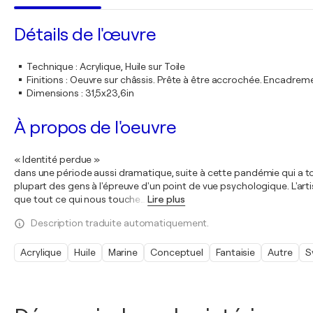
Détails de l'œuvre
Technique
:
Acrylique, Huile sur Toile
Finitions
:
Oeuvre sur châssis. Prête à être accrochée. Encadre
Dimensions
:
31,5x23,6in
À propos de l'oeuvre
« Identité perdue »
dans une période aussi dramatique, suite à cette pandémie qui a to
plupart des gens à l'épreuve d'un point de vue psychologique. L'ar
que tout ce qui nous touche
…
Lire plus
Description traduite automatiquement.
Acrylique
Huile
Marine
Conceptuel
Fantaisie
Autre
S