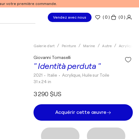
% sur votre première commande.
(
0
)
( 0 )
Vendez avec nous
Galerie d'art
Peinture
Marine
Autre
Acrylique
Giovanni Tomaselli
" Identità perduta "
2021
• Italie
•
Acrylique, Huile sur Toile
31 x 24 in
3 290 $US
Acquérir cette œuvre