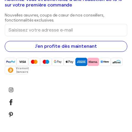
Peintures de paysage
Shepard Fairey
Galeries d'art en Belgique
sur votre première commande
Estampes
Sculptures
Nouvelles œuvres, coups de cœur de nos conseillers,
Peintures acryliques
fonctionnalités exclusives.
Saisissez
votre
adresse
e-
mail
J'en profite dès maintenant
Virement
bancaire