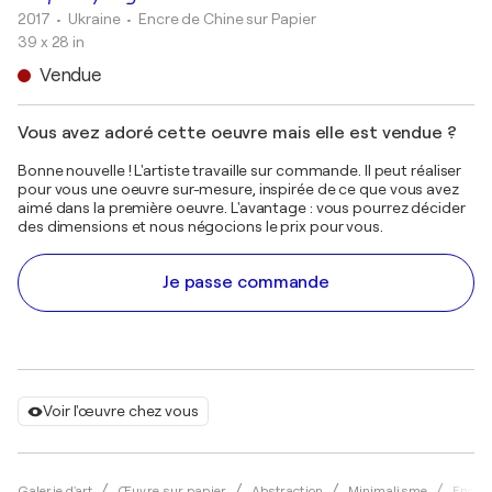
2017
• Ukraine
•
Encre de Chine sur Papier
39 x 28 in
Vendue
Vous avez adoré cette oeuvre mais elle est vendue ?
Bonne nouvelle ! L'artiste travaille sur commande. Il peut réaliser
pour vous une oeuvre sur-mesure, inspirée de ce que vous avez
aimé dans la première oeuvre. L'avantage : vous pourrez décider
des dimensions et nous négocions le prix pour vous.
Je passe commande
Voir l'œuvre chez vous
Galerie d'art
Œuvre sur papier
Abstraction
Minimalisme
Encre 