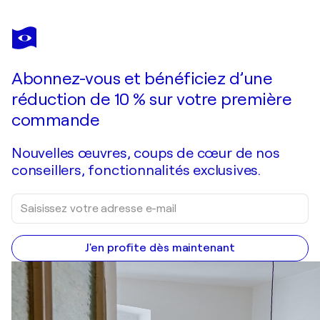
GLIB
FRANKO
Vous avez adoré cette oeuvre mais elle est vendue ?
Simphony of go...
Abonnez-vous et bénéficiez d’une
Je passe commande
réduction de 10 % sur votre première
commande
Nouvelles œuvres, coups de cœur de nos
conseillers, fonctionnalités exclusives.
J'en profite dès maintenant