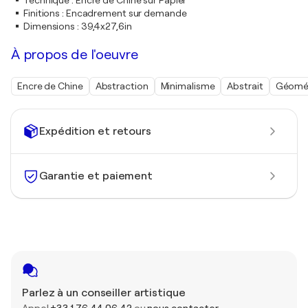
Technique
:
Encre de Chine sur Papier
Finitions
:
Encadrement sur demande
Dimensions
:
39,4x27,6in
À propos de l'oeuvre
Encre de Chine
Abstraction
Minimalisme
Abstrait
Géomé
Expédition et retours
Garantie et paiement
Parlez à un conseiller artistique