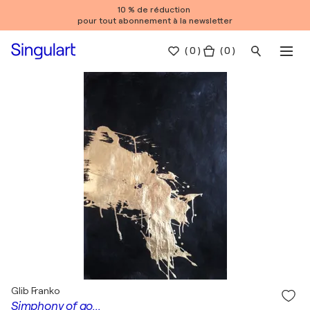
10 % de réduction
pour tout abonnement à la newsletter
(
0
)
( 0 )
Glib Franko
Simphony of go...