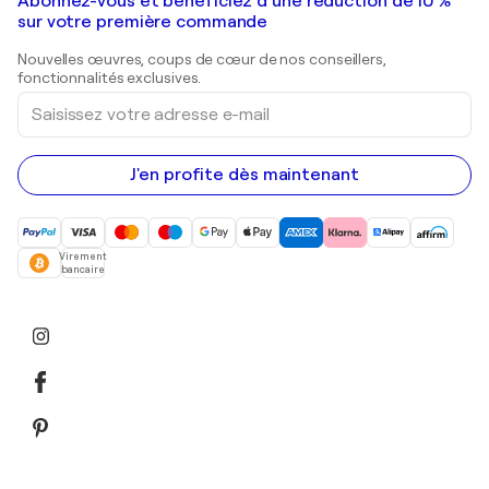
Galeries d'art en France
Abonnez-vous et bénéficiez d’une réduction de 10 %
Peintures de paysage
Shepard Fairey
Galeries d'art en Belgique
sur votre première commande
Estampes
Sculptures
Nouvelles œuvres, coups de cœur de nos conseillers,
Peintures acryliques
fonctionnalités exclusives.
Saisissez
votre
adresse
e-
mail
J'en profite dès maintenant
Virement
bancaire