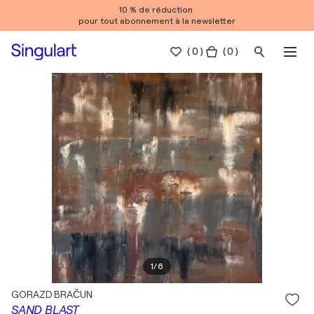
10 % de réduction
pour tout abonnement à la newsletter
(
0
)
( 0 )
1
/
6
GORAZD BRAČUN
SAND BLAST