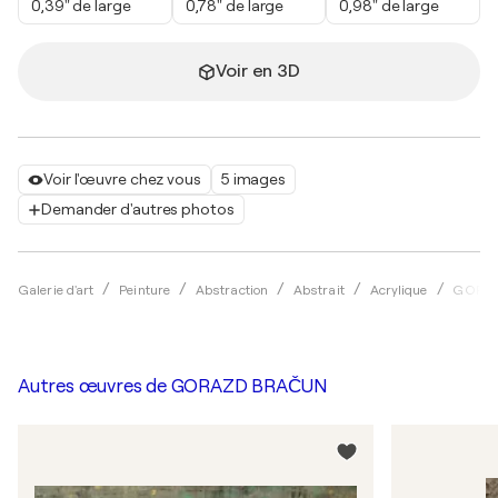
0,39" de large
0,78" de large
0,98" de large
Voir en 3D
Voir l'œuvre chez vous
5 images
Demander d'autres photos
Galerie d'art
Peinture
Abstraction
Abstrait
Acrylique
GORA
Autres œuvres de
GORAZD BRAČUN