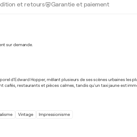
dition et retours
Garantie et paiement
ment sur demande.
emporel d'Edward Hopper, mêlant plusieurs de ses scènes urbaines les pl
lent cafés, restaurants et pièces calmes, tandis qu'un taxi jaune est i
alisme
Vintage
Impressionisme