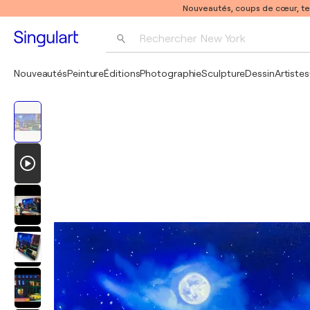
Nouveautés, coups de cœur, t
Rechercher 
New York
Photographie
Nouveautés
Peinture
Éditions
Photographie
Sculpture
Dessin
Artistes
Pop Art
Pablo Picasso