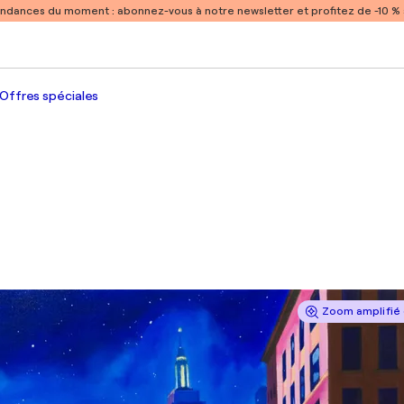
endances du moment :
abonnez-vous à notre newsletter et profitez de -10 
Offres spéciales
Zoom amplifié 