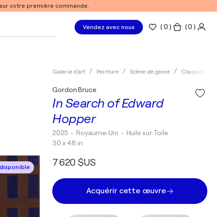
% sur votre première commande.
(
0
)
( 0 )
Vendez avec nous
Galerie d'art
Peinture
Scène de genre
Classique
Gordon Bruce
In Search of Edward
Hopper
2025
• Royaume-Uni
•
Huile sur Toile
30 x 48 in
7 620 $US
disponible
Acquérir cette œuvre