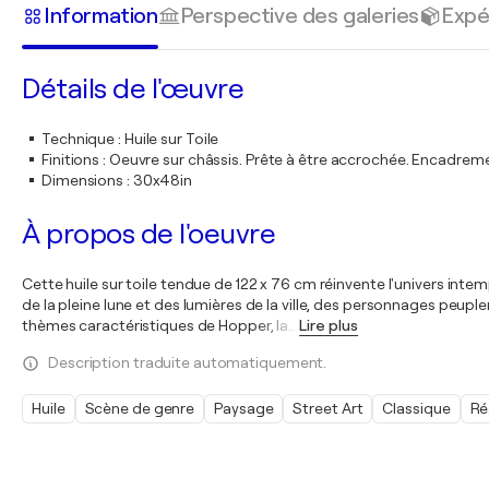
Information
Perspective des galeries
Expé
Détails de l'œuvre
Technique
:
Huile sur Toile
Finitions
:
Oeuvre sur châssis. Prête à être accrochée. Encadre
Dimensions
:
30x48in
À propos de l'oeuvre
Cette huile sur toile tendue de 122 x 76 cm réinvente l'univers int
de la pleine lune et des lumières de la ville, des personnages peup
thèmes caractéristiques de Hopper, la
…
Lire plus
Description traduite automatiquement.
Huile
Scène de genre
Paysage
Street Art
Classique
Ré