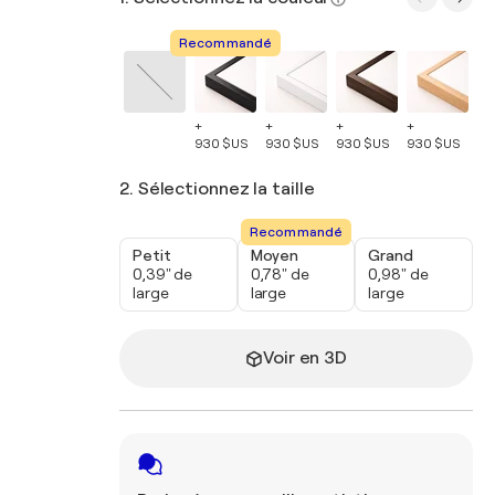
Recommandé
+
+
+
+
+
930 $US
930 $US
930 $US
930 $US
93
2. Sélectionnez la taille
Recommandé
Petit
Moyen
Grand
0,39" de
0,78" de
0,98" de
large
large
large
Voir en 3D