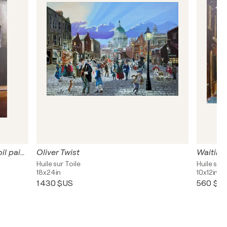
The Gaumont Cinema Aberdeen oil painting
Oliver Twist
Waiting f
Huile sur Toile
Huile sur 
18x24in
10x12in
1 430 $US
560 $U