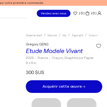
% sur votre première commande.
(
0
)
( 0 )
Vendez avec nous
Galerie d'art
Dessin
Nu
Figuratif
Crayon
G
Grégory GENG
Etude Modele Vivant
2026
• France
•
Crayon, Graphite sur Papier
8 x 6 in
300 $US
Acquérir cette œuvre