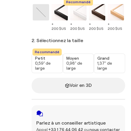
Recommandé
+
+
+
+
+
200 $US
200 $US
200 $US
200 $US
20
2. Sélectionnez la taille
Recommandé
Petit
Moyen
Grand
0,59" de
0,98" de
1,37" de
large
large
large
Voir en 3D
Parlez à un conseiller artistique
Appel
+33 1 76 44 06 42
ou
nous contacter