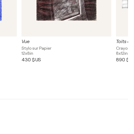
Vue
Toits de
Stylo sur Papier
Crayon, S
12x8in
8x12in
430 $US
890 $U