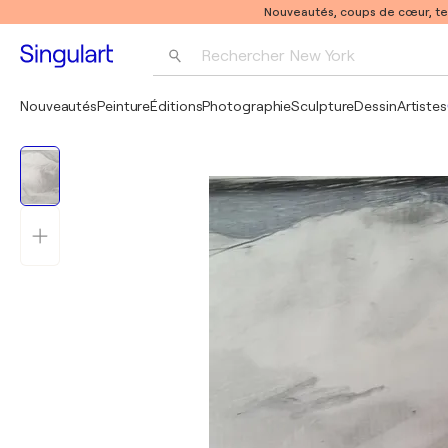
Nouveautés, coups de cœur, t
Rechercher 
New York
Photographie
Nouveautés
Peinture
Éditions
Photographie
Sculpture
Dessin
Artistes
Pop Art
Pablo Picasso