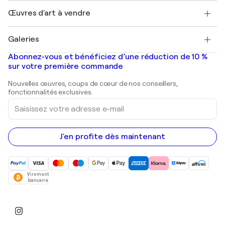
Emplois
+33 1 76 44 06 42
Henri Matisse
Découvrez une sélection d'art original
Œuvres d'art à vendre
Marc Chagall
Pablo Picasso
Tableaux à vendre
Salvador Dalí
Galeries
Tableaux abstraits à vendre
Banksy
Peintures à l'huile
Mr. Brainwash
Galeries d'art en France
Abonnez-vous et bénéficiez d’une réduction de 10 %
Peintures de paysage
Shepard Fairey
Galeries d'art en Belgique
sur votre première commande
Estampes
Sculptures
Nouvelles œuvres, coups de cœur de nos conseillers,
Peintures acryliques
fonctionnalités exclusives.
Saisissez
votre
adresse
e-
mail
J'en profite dès maintenant
Virement
bancaire