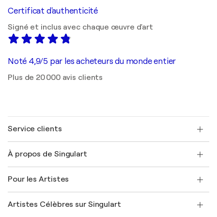
Certificat d'authenticité
Signé et inclus avec chaque œuvre d'art
Noté 4,9/5 par les acheteurs du monde entier
Plus de 20 000 avis clients
Service clients
Nous contacter
À propos de Singulart
Expédition
Politique de retour
A propos de nous
Témoignages de clients
Pour les Artistes
FAQ
Offrir une carte cadeau
Sociétés affiliées
Rejoignez notre programme commercial
Rejoindre Singulart en tant qu'artiste
Nos artistes
Mon compte
Artistes Célèbres sur Singulart
Se connecter en tant qu'Artiste
Magazine Singulart
Protection acheteur