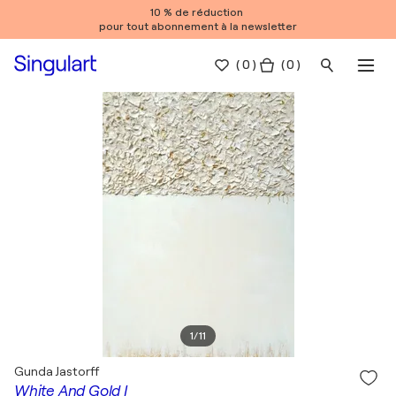
10 % de réduction
pour tout abonnement à la newsletter
(
0
)
( 0 )
1
/
11
Gunda Jastorff
White And Gold I