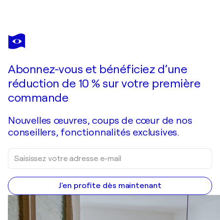
HÉLÈNE
BARRAUD
Vous avez adoré cette oeuvre mais elle est vendue ?
chi da luce rischia il buio
Abonnez-vous et bénéficiez d’une
Je passe commande
réduction de 10 % sur votre première
commande
Nouvelles œuvres, coups de cœur de nos
conseillers, fonctionnalités exclusives.
J'en profite dès maintenant