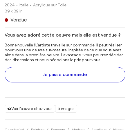
2024
• Italie
•
Acrylique sur Toile
39 x 39 in
Vendue
Vous avez adoré cette oeuvre mais elle est vendue ?
Bonne nouvelle ! L'artiste travaille sur commande. Il peut réaliser
pour vous une oeuvre sur-mesure, inspirée de ce que vous avez
aimé dans la première oeuvre. L'avantage : vous pourrez décider
des dimensions et nous négocions le prix pour vous.
Je passe commande
Voir l'œuvre chez vous
5 images
Galerie d'art
Peinture
Paysage
Abstrait
Acrylique
Hélène Ba