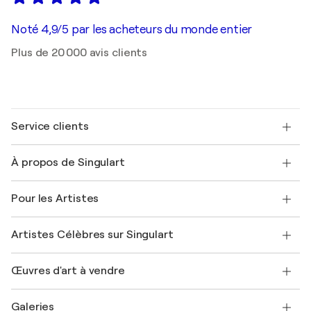
Noté 4,9/5 par les acheteurs du monde entier
Plus de 20 000 avis clients
Service clients
Nous contacter
À propos de Singulart
Expédition
Politique de retour
A propos de nous
Témoignages de clients
Pour les Artistes
FAQ
Offrir une carte cadeau
Sociétés affiliées
Rejoignez notre programme commercial
Rejoindre Singulart en tant qu'artiste
Nos artistes
Mon compte
Artistes Célèbres sur Singulart
Se connecter en tant qu'Artiste
Magazine Singulart
Protection acheteur
Emplois
+33 1 76 44 06 42
Henri Matisse
Découvrez une sélection d'art original
Œuvres d'art à vendre
Marc Chagall
Pablo Picasso
Tableaux à vendre
Salvador Dalí
Galeries
Tableaux abstraits à vendre