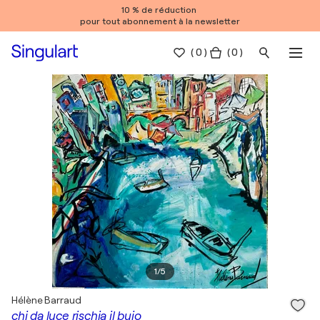
10 % de réduction
pour tout abonnement à la newsletter
(
0
)
( 0 )
1
/
5
Hélène Barraud
chi da luce rischia il buio