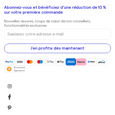
Banksy
Peintures à l'huile
Mr. Brainwash
Galeries d'art en France
Abonnez-vous et bénéficiez d’une réduction de 10 %
Peintures de paysage
Shepard Fairey
Galeries d'art en Belgique
sur votre première commande
Estampes
Sculptures
Nouvelles œuvres, coups de cœur de nos conseillers,
Peintures acryliques
fonctionnalités exclusives.
Saisissez
votre
adresse
e-
mail
J'en profite dès maintenant
Virement
bancaire