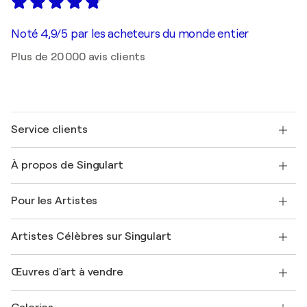
Noté 4,9/5 par les acheteurs du monde entier
Plus de 20 000 avis clients
Service clients
Nous contacter
À propos de Singulart
Expédition
Politique de retour
A propos de nous
Témoignages de clients
Pour les Artistes
FAQ
Offrir une carte cadeau
Sociétés affiliées
Rejoignez notre programme commercial
Rejoindre Singulart en tant qu'artiste
Nos artistes
Mon compte
Artistes Célèbres sur Singulart
Se connecter en tant qu'Artiste
Magazine Singulart
Protection acheteur
Emplois
+33 1 76 44 06 42
Henri Matisse
Découvrez une sélection d'art original
Œuvres d'art à vendre
Marc Chagall
Pablo Picasso
Tableaux à vendre
Salvador Dalí