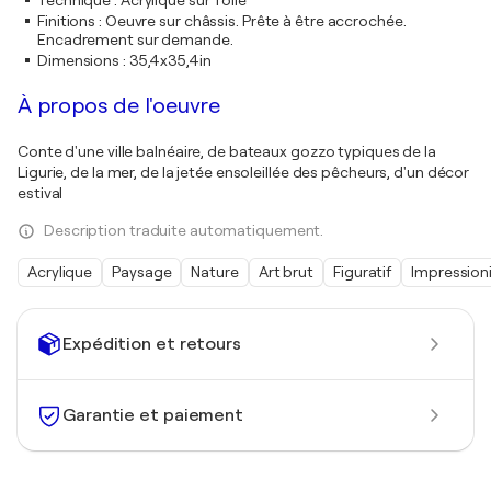
Technique
:
Acrylique sur Toile
Finitions
:
Oeuvre sur châssis. Prête à être accrochée.
Encadrement sur demande.
Dimensions
:
35,4x35,4in
À propos de l'oeuvre
Conte d'une ville balnéaire, de bateaux gozzo typiques de la
Ligurie, de la mer, de la jetée ensoleillée des pêcheurs, d'un décor
estival
Description traduite automatiquement.
Acrylique
Paysage
Nature
Art brut
Figuratif
Impression
Expédition et retours
Garantie et paiement