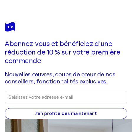
HÉLÈNE
BARRAUD
Vous avez adoré cette oeuvre mais elle est vendue ?
lasciare le cime
Abonnez-vous et bénéficiez d’une
Je passe commande
réduction de 10 % sur votre première
commande
Nouvelles œuvres, coups de cœur de nos
conseillers, fonctionnalités exclusives.
J'en profite dès maintenant