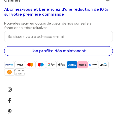
Galeries
Tableaux abstraits à vendre
Banksy
Peintures à l'huile
Mr. Brainwash
Galeries d'art en France
Abonnez-vous et bénéficiez d’une réduction de 10 %
Peintures de paysage
Shepard Fairey
Galeries d'art en Belgique
sur votre première commande
Estampes
Sculptures
Nouvelles œuvres, coups de cœur de nos conseillers,
Peintures acryliques
fonctionnalités exclusives.
Saisissez
votre
adresse
e-
mail
J'en profite dès maintenant
Virement
bancaire