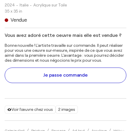
2024
• Italie
•
Acrylique sur Toile
35 x 35 in
Vendue
Vous avez adoré cette oeuvre mais elle est vendue ?
Bonne nouvelle ! L'artiste travaille sur commande. Il peut réaliser
pour vous une oeuvre sur-mesure, inspirée de ce que vous avez
aimé dans la première oeuvre. L'avantage : vous pourrez décider
des dimensions et nous négocions le prix pour vous.
Je passe commande
Voir l'œuvre chez vous
2 images
Galerie d'art
Peinture
Paysage
Art brut
Acrylique
Hélène Ba