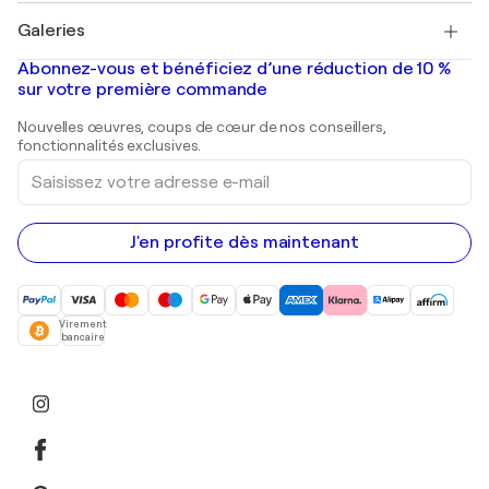
Tableaux à vendre
Salvador Dalí
Galeries
Tableaux abstraits à vendre
Banksy
Peintures à l'huile
Mr. Brainwash
Galeries d'art en France
Abonnez-vous et bénéficiez d’une réduction de 10 %
Peintures de paysage
Shepard Fairey
Galeries d'art en Belgique
sur votre première commande
Estampes
Sculptures
Nouvelles œuvres, coups de cœur de nos conseillers,
Peintures acryliques
fonctionnalités exclusives.
Saisissez
votre
adresse
e-
mail
J'en profite dès maintenant
Virement
bancaire