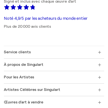
Signé et inclus avec chaque œuvre d'art
Noté 4,9/5 par les acheteurs du monde entier
Plus de 20 000 avis clients
Service clients
Nous contacter
À propos de Singulart
Expédition
Politique de retour
A propos de nous
Témoignages de clients
Pour les Artistes
FAQ
Offrir une carte cadeau
Sociétés affiliées
Rejoignez notre programme commercial
Rejoindre Singulart en tant qu'artiste
Nos artistes
Mon compte
Artistes Célèbres sur Singulart
Se connecter en tant qu'Artiste
Magazine Singulart
Protection acheteur
Emplois
+33 1 76 44 06 42
Henri Matisse
Découvrez une sélection d'art original
Œuvres d'art à vendre
Marc Chagall
Pablo Picasso