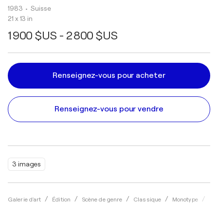
1983
• Suisse
21 x 13 in
1 900 $US - 2 800 $US
Renseignez-vous pour acheter
Renseignez-vous pour vendre
3 images
Galerie d'art
Édition
Scène de genre
Classique
Monotype
Ha