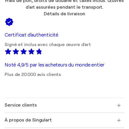
Frais de port, droits de douane et taxes inclus. Œuvres
d'art assurées pendant le transport.
Détails de livraison
Certificat d'authenticité
Signé et inclus avec chaque œuvre d'art
Noté 4,9/5 par les acheteurs du monde entier
Plus de 20 000 avis clients
Service clients
Nous contacter
À propos de Singulart
Expédition
Politique de retour