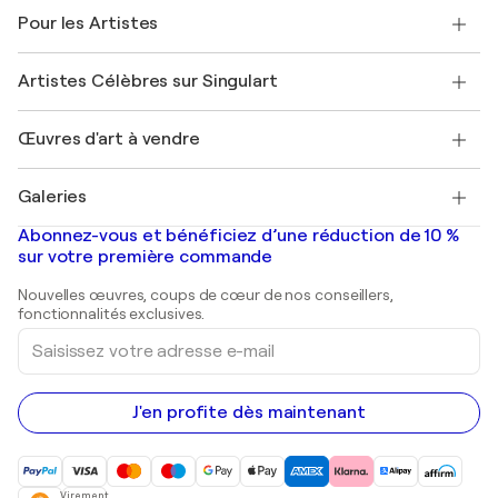
A propos de nous
Témoignages de clients
Pour les Artistes
FAQ
Offrir une carte cadeau
Sociétés affiliées
Rejoignez notre programme commercial
Rejoindre Singulart en tant qu'artiste
Nos artistes
Mon compte
Artistes Célèbres sur Singulart
Se connecter en tant qu'Artiste
Magazine Singulart
Protection acheteur
Emplois
+33 1 76 44 06 42
Henri Matisse
Découvrez une sélection d'art original
Œuvres d'art à vendre
Marc Chagall
Pablo Picasso
Tableaux à vendre
Salvador Dalí
Galeries
Tableaux abstraits à vendre
Banksy
Peintures à l'huile
Mr. Brainwash
Galeries d'art en France
Abonnez-vous et bénéficiez d’une réduction de 10 %
Peintures de paysage
Shepard Fairey
Galeries d'art en Belgique
sur votre première commande
Estampes
Sculptures
Nouvelles œuvres, coups de cœur de nos conseillers,
Peintures acryliques
fonctionnalités exclusives.
Saisissez
votre
adresse
e-
mail
J'en profite dès maintenant
Virement