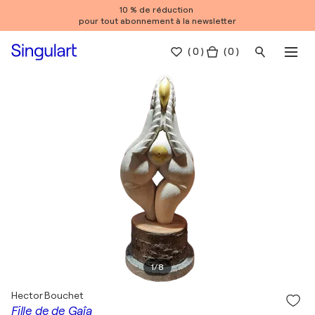
10 % de réduction
pour tout abonnement à la newsletter
(
0
)
( 0 )
1
/
8
Hector Bouchet
Fille de de Gaîa