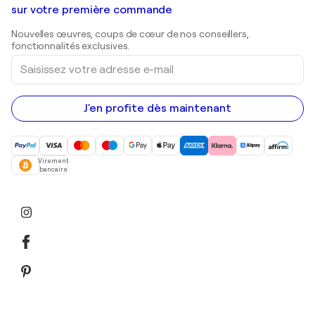
Peintures de paysage
Shepard Fairey
Galeries d'art en Belgique
sur votre première commande
Estampes
Sculptures
Nouvelles œuvres, coups de cœur de nos conseillers,
Peintures acryliques
fonctionnalités exclusives.
Saisissez
votre
adresse
e-
mail
J'en profite dès maintenant
Virement
bancaire