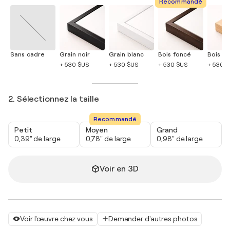
Recommandé
Sans cadre
Grain noir
Grain blanc
Bois foncé
Bois cla
+ 530 $US
+ 530 $US
+ 530 $US
+ 530 
2. Sélectionnez la taille
Recommandé
Petit
Moyen
Grand
0,39" de large
0,78" de large
0,98" de large
Voir en 3D
Voir l'œuvre chez vous
Demander d'autres photos