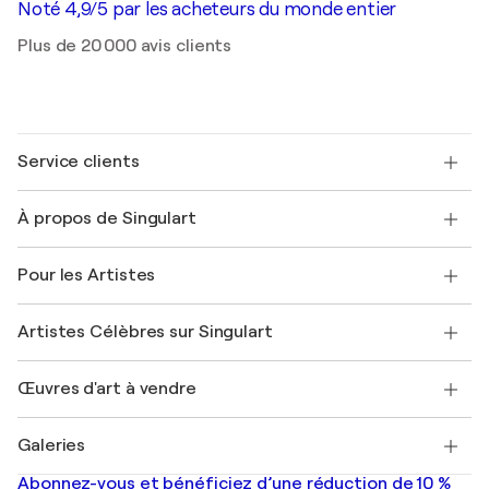
Noté 4,9/5 par les acheteurs du monde entier
Plus de 20 000 avis clients
Service clients
Nous contacter
À propos de Singulart
Expédition
Politique de retour
A propos de nous
Témoignages de clients
Pour les Artistes
FAQ
Offrir une carte cadeau
Sociétés affiliées
Rejoignez notre programme commercial
Rejoindre Singulart en tant qu'artiste
Nos artistes
Mon compte
Artistes Célèbres sur Singulart
Se connecter en tant qu'Artiste
Magazine Singulart
Protection acheteur
Emplois
+33 1 76 44 06 42
Henri Matisse
Découvrez une sélection d'art original
Œuvres d'art à vendre
Marc Chagall
Pablo Picasso
Tableaux à vendre
Salvador Dalí
Galeries
Tableaux abstraits à vendre
Banksy
Peintures à l'huile
Mr. Brainwash
Galeries d'art en France
Abonnez-vous et bénéficiez d’une réduction de 10 %