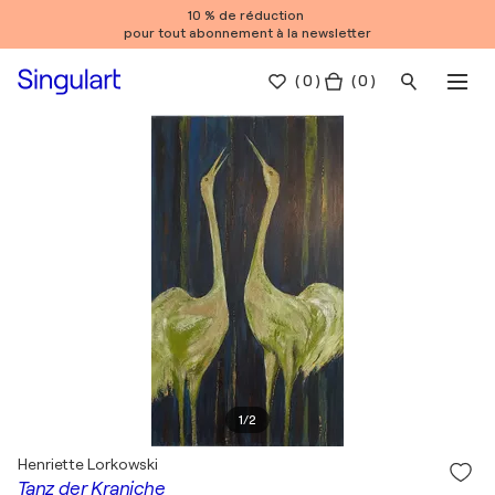
10 % de réduction
pour tout abonnement à la newsletter
(
0
)
( 0 )
1
/
2
Henriette Lorkowski
Tanz der Kraniche