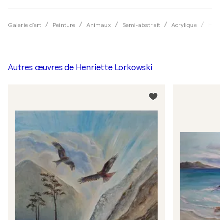
Galerie d'art
Peinture
Animaux
Semi-abstrait
Acrylique
Henr
Autres œuvres de
Henriette Lorkowski