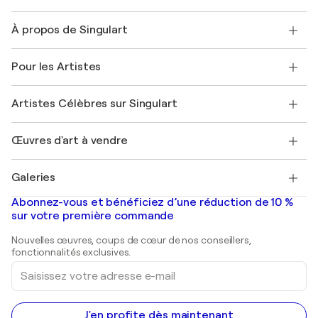
Nous contacter
À propos de Singulart
Expédition
Politique de retour
A propos de nous
Témoignages de clients
Pour les Artistes
FAQ
Offrir une carte cadeau
Sociétés affiliées
Rejoignez notre programme commercial
Rejoindre Singulart en tant qu'artiste
Nos artistes
Mon compte
Artistes Célèbres sur Singulart
Se connecter en tant qu'Artiste
Magazine Singulart
Protection acheteur
Emplois
+33 1 76 44 06 42
Henri Matisse
Découvrez une sélection d'art original
Œuvres d'art à vendre
Marc Chagall
Pablo Picasso
Tableaux à vendre
Salvador Dalí
Galeries
Tableaux abstraits à vendre
Banksy
Peintures à l'huile
Mr. Brainwash
Galeries d'art en France
Abonnez-vous et bénéficiez d’une réduction de 10 %
Peintures de paysage
Shepard Fairey
Galeries d'art en Belgique
sur votre première commande
Estampes
Sculptures
Nouvelles œuvres, coups de cœur de nos conseillers,
Peintures acryliques
fonctionnalités exclusives.
Saisissez
votre
adresse
e-
mail
J'en profite dès maintenant