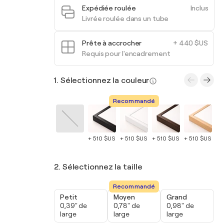
Expédiée roulée
Inclus
Livrée roulée dans un tube
Prête à accrocher
+ 440 $US
Requis pour l'encadrement
1. Sélectionnez la couleur
Recommandé
+ 510 $US
+ 510 $US
+ 510 $US
+ 510 $US
+ 
2. Sélectionnez la taille
Recommandé
Petit
Moyen
Grand
0,39" de
0,78" de
0,98" de
large
large
large