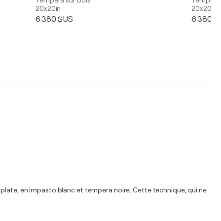
Tempera sur Bois
Tempera 
20x20in
20x20in
6 380 $US
6 380 $
 plate, en impasto blanc et tempera noire. Cette technique, qui ne