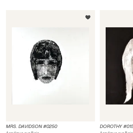
MRS. DAVIDSON #0250
DOROTHY #01