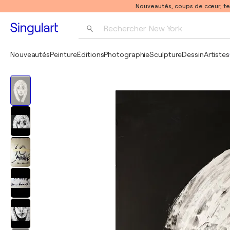
Nouveautés, coups de cœur, t
Rechercher 
New York
Photographie
Nouveautés
Peinture
Éditions
Photographie
Sculpture
Dessin
Artistes
Pop Art
Pablo Picasso