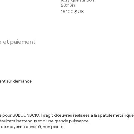
s
Acrylique sur Bois
20x16in
16 100 $US
e et paiement
ent sur demande.
 pour SUBCONSCIO. Il s'agit d'œuvres réalisées à la spatule métallique
résultats inattendus et d'une grande puissance.
s de moyenne densité), non peinte.