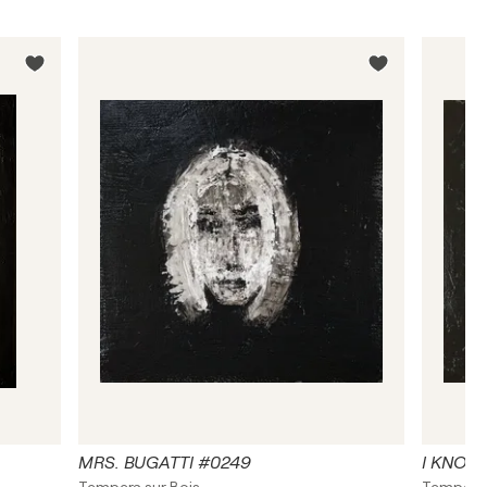
MRS. BUGATTI #0249
I KNOW 