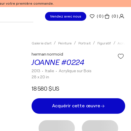
% sur votre première commande.
(
0
)
( 0 )
Vendez avec nous
Galerie d'art
Peinture
Portrait
Figuratif
Acryliq
herman normoid
JOANNE #0224
2013
• Italie
•
Acrylique sur Bois
28 x 20 in
18 580 $US
Acquérir cette œuvre