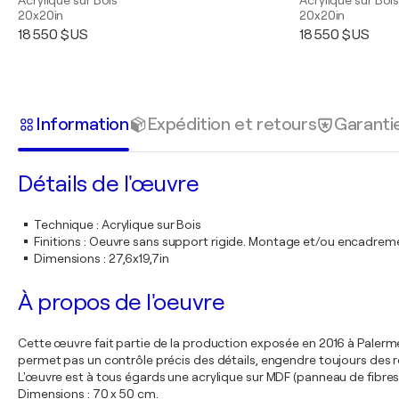
Acrylique sur Bois
Acrylique sur Boi
20x20in
20x20in
18 550 $US
18 550 $US
Information
Expédition et retours
Garanti
Détails de l'œuvre
Technique
:
Acrylique sur Bois
Finitions
:
Oeuvre sans support rigide. Montage et/ou encadrem
Dimensions
:
27,6x19,7in
À propos de l'oeuvre
Cette œuvre fait partie de la production exposée en 2016 à Palerme
permet pas un contrôle précis des détails, engendre toujours des 
L'œuvre est à tous égards une acrylique sur MDF (panneau de fibre
Dimensions : 70 x 50 cm.