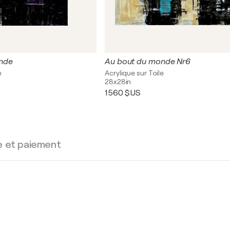
nde
Au bout du monde Nr6
e
Acrylique sur Toile
28x28in
1 560 $US
e et paiement