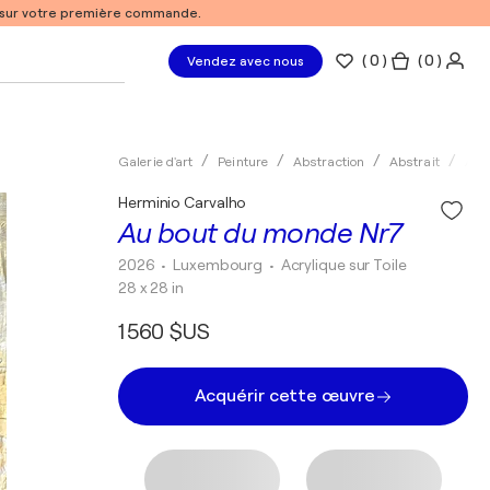
% sur votre première commande.
(
0
)
( 0 )
Vendez avec nous
Galerie d'art
Peinture
Abstraction
Abstrait
Acry
Herminio Carvalho
Au bout du monde Nr7
2026
• Luxembourg
•
Acrylique sur Toile
28 x 28 in
1 560 $US
Acquérir cette œuvre