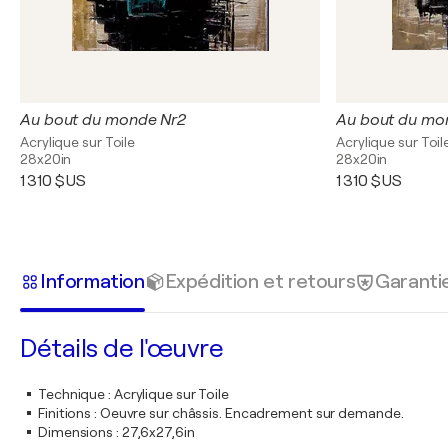
Au bout du monde Nr2
Au bout du mo
Acrylique sur Toile
Acrylique sur Toil
28x20in
28x20in
1 310 $US
1 310 $US
Information
Expédition et retours
Garanti
Détails de l'œuvre
Technique
:
Acrylique sur Toile
Finitions
:
Oeuvre sur châssis. Encadrement sur demande.
Dimensions
:
27,6x27,6in