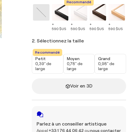
Recommandé
+
+
+
+
+
590 $US
590 $US
590 $US
590 $US
59
2. Sélectionnez la taille
Recommandé
Petit
Moyen
Grand
0,39" de
0,78" de
0,98" de
large
large
large
Voir en 3D
Parlez à un conseiller artistique
Appel
+33 1 76 44 06 42
ou
nous contacter