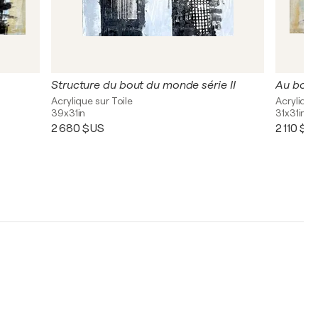
Structure du bout du monde série II
Au bout
Acrylique sur Toile
Acrylique
39x31in
31x31in
2 680 $US
2 110 $U