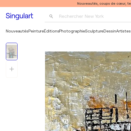
Nouveautés, coups de cœur, t
Rechercher 
New York
Photographie
Nouveautés
Peinture
Éditions
Photographie
Sculpture
Dessin
Artistes
Pop Art
Pablo Picasso