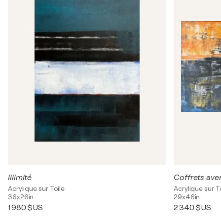
Illimité
Coffrets ave
Acrylique sur Toile
Acrylique sur T
36x26in
29x46in
1 980 $US
2 340 $US