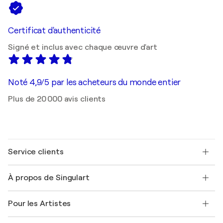
Certificat d'authenticité
Signé et inclus avec chaque œuvre d'art
Noté 4,9/5 par les acheteurs du monde entier
Plus de 20 000 avis clients
Service clients
Nous contacter
À propos de Singulart
Expédition
Politique de retour
A propos de nous
Témoignages de clients
Pour les Artistes
FAQ
Offrir une carte cadeau
Sociétés affiliées
Rejoignez notre programme commercial
Rejoindre Singulart en tant qu'artiste