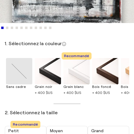
1. Sélectionnez la couleur
Recommandé
Sans cadre
Grain noir
Grain blanc
Bois foncé
Bois cla
+ 400 $US
+ 400 $US
+ 400 $US
+ 400 
2. Sélectionnez la taille
Recommandé
Petit
Moyen
Grand