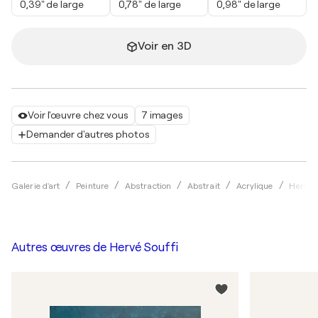
0,39" de large
0,78" de large
0,98" de large
Voir en 3D
Voir l'œuvre chez vous
7 images
Demander d'autres photos
Galerie d'art
Peinture
Abstraction
Abstrait
Acrylique
Hervé S
Autres œuvres de
Hervé Souffi