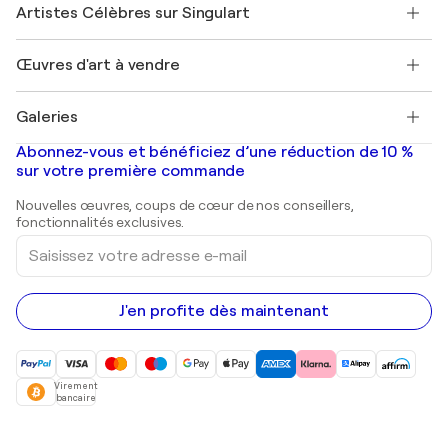
Nos artistes
Mon compte
Artistes Célèbres sur Singulart
Se connecter en tant qu'Artiste
Magazine Singulart
Protection acheteur
Emplois
+33 1 76 44 06 42
Henri Matisse
Découvrez une sélection d'art original
Œuvres d'art à vendre
Marc Chagall
Pablo Picasso
Tableaux à vendre
Salvador Dalí
Galeries
Tableaux abstraits à vendre
Banksy
Peintures à l'huile
Mr. Brainwash
Galeries d'art en France
Abonnez-vous et bénéficiez d’une réduction de 10 %
Peintures de paysage
Shepard Fairey
Galeries d'art en Belgique
sur votre première commande
Estampes
Sculptures
Nouvelles œuvres, coups de cœur de nos conseillers,
Peintures acryliques
fonctionnalités exclusives.
Saisissez
votre
adresse
e-
mail
J'en profite dès maintenant
Virement
bancaire