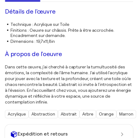
Détails de l'œuvre
Technique
:
Acrylique sur Toile
Finitions
:
Oeuvre sur châssis. Prête à être accrochée.
Encadrement sur demande.
Dimensions
:
19,7x11,8in
À propos de l'oeuvre
Dans cette œuvre, j'ai cherché à capturer la tumultuosité des
émotions, la complexité de l'âme humaine. J'ai utilisé l'acrylique
pour jouer avec la texture et la profondeur, créant une toile où le
chaos rencontre la beauté. L'abstrait ici invite à l'introspection et
à l'évasion. En l'accueillant chez vous, vous ajouterez une énergie
dynamique et réfléchie à votre espace, une source de
contemplation infinie.
Acrylique
Abstraction
Abstrait
Arbre
Orange
Marron
Expédition et retours