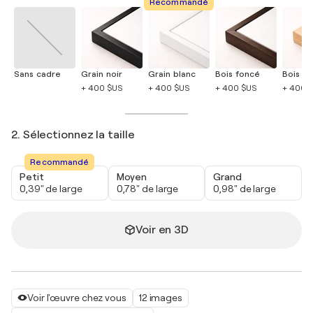
Recommandé
Sans cadre
Grain noir
Grain blanc
Bois foncé
Bois cla
+ 400 $US
+ 400 $US
+ 400 $US
+ 400 
2. Sélectionnez la taille
Recommandé
Petit
Moyen
Grand
0,39" de large
0,78" de large
0,98" de large
Voir en 3D
Voir l'œuvre chez vous
12 images