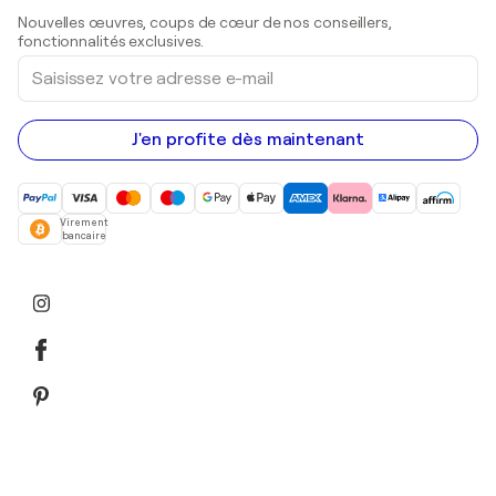
Sculptures
Nouvelles œuvres, coups de cœur de nos conseillers,
Peintures acryliques
fonctionnalités exclusives.
Saisissez
votre
adresse
e-
mail
J'en profite dès maintenant
Virement
bancaire