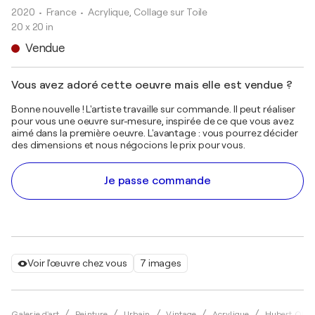
2020
• France
•
Acrylique, Collage sur Toile
20 x 20 in
Vendue
Vous avez adoré cette oeuvre mais elle est vendue ?
Bonne nouvelle ! L'artiste travaille sur commande. Il peut réaliser
pour vous une oeuvre sur-mesure, inspirée de ce que vous avez
aimé dans la première oeuvre. L'avantage : vous pourrez décider
des dimensions et nous négocions le prix pour vous.
Je passe commande
Voir l'œuvre chez vous
7 images
Galerie d'art
Peinture
Urbain
Vintage
Acrylique
Hubert Ollivi