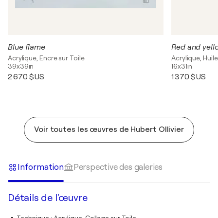
Blue flame
Red and yell
Acrylique, Encre sur Toile
Acrylique, Huile
39x39in
16x31in
2 670 $US
1 370 $US
Voir toutes les œuvres de Hubert Ollivier
Information
Perspective des galeries
Détails de l'œuvre