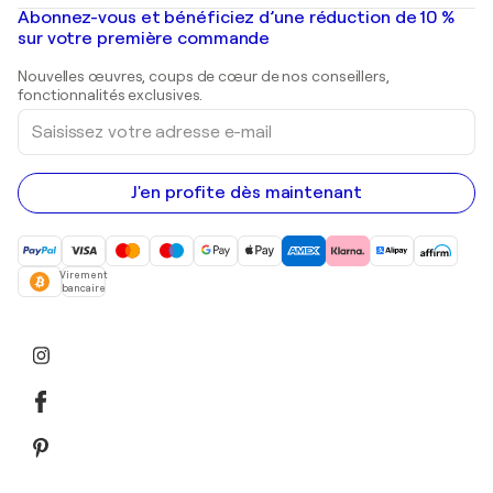
Peintures à l'huile
Mr. Brainwash
Galeries d'art en France
Abonnez-vous et bénéficiez d’une réduction de 10 %
Peintures de paysage
Shepard Fairey
Galeries d'art en Belgique
sur votre première commande
Estampes
Sculptures
Nouvelles œuvres, coups de cœur de nos conseillers,
Peintures acryliques
fonctionnalités exclusives.
Saisissez
votre
adresse
e-
mail
J'en profite dès maintenant
Virement
bancaire