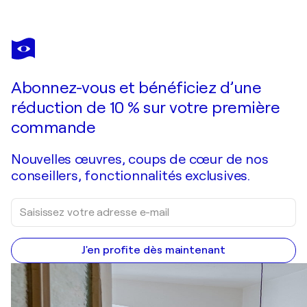
HUBERT
OLLIVIER
Vous avez adoré cette oeuvre mais elle est vendue ?
Hôtel California
Abonnez-vous et bénéficiez d’une
Je passe commande
réduction de 10 % sur votre première
commande
Nouvelles œuvres, coups de cœur de nos
conseillers, fonctionnalités exclusives.
J'en profite dès maintenant