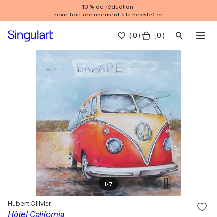
10 % de réduction
pour tout abonnement à la newsletter
(
0
)
( 0 )
1
/
7
Hubert Ollivier
Hôtel California