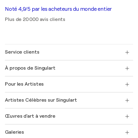
Noté 4,9/5 par les acheteurs du monde entier
Plus de 20 000 avis clients
Service clients
Nous contacter
À propos de Singulart
Expédition
Politique de retour
A propos de nous
Témoignages de clients
Pour les Artistes
FAQ
Offrir une carte cadeau
Sociétés affiliées
Rejoignez notre programme commercial
Rejoindre Singulart en tant qu'artiste
Nos artistes
Mon compte
Artistes Célèbres sur Singulart
Se connecter en tant qu'Artiste
Magazine Singulart
Protection acheteur
Emplois
+33 1 76 44 06 42
Henri Matisse
Découvrez une sélection d'art original
Œuvres d'art à vendre
Marc Chagall
Pablo Picasso
Tableaux à vendre
Salvador Dalí
Galeries
Tableaux abstraits à vendre
Banksy