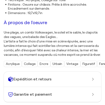
Technique
:
Acrylique, Collage sur Toile
Finitions
:
Oeuvre sur châssis. Prête à être accrochée.
Encadrement sur demande.
Dimensions
:
19,7x19,7in
À propos de l'oeuvre
Une plage, un combi Volkswagen, le soleil et le sable, le clapotis
des vagues, une balade des Eagles...
L'artiste a fait le choix d'une mise en scène épurée, avec une
lumière intense qui fait scintiller les chromes et la carrosserie du
combi, afin d'évoquer l'été avec sa chaleur intense, la mer et les
vacances, ce moment suspendu où notre esprit se prend à rêver.
Acrylique
Collage
Encre
Urbain
Vintage
Figuratif
Fen
Expédition et retours
Garantie et paiement