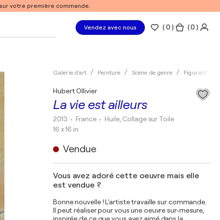
% sur votre première commande.
(
0
)
( 0 )
Vendez avec nous
Galerie d'art
Peinture
Scène de genre
Figuratif
Hubert Ollivier
La vie est ailleurs
2013
• France
•
Huile, Collage sur Toile
16 x 16 in
Vendue
Vous avez adoré cette oeuvre mais elle
est vendue ?
Bonne nouvelle ! L'artiste travaille sur commande.
Il peut réaliser pour vous une oeuvre sur-mesure,
inspirée de ce que vous avez aimé dans la