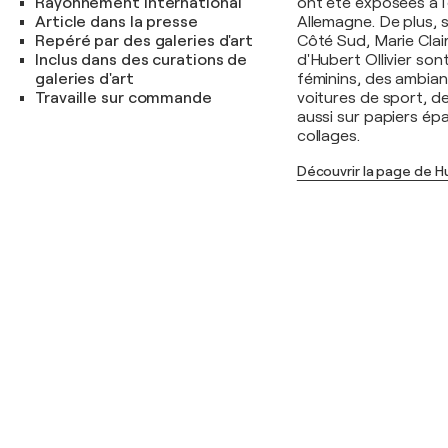
Rayonnement international
ont été exposées à l'
Article dans la presse
Allemagne. De plus, 
Repéré par des galeries d'art
Côté Sud, Marie Clai
Inclus dans des curations de
d'Hubert Ollivier sont
galeries d'art
féminins, des ambia
Travaille sur commande
voitures de sport, de
aussi sur papiers épai
collages.
Découvrir la page de Hu