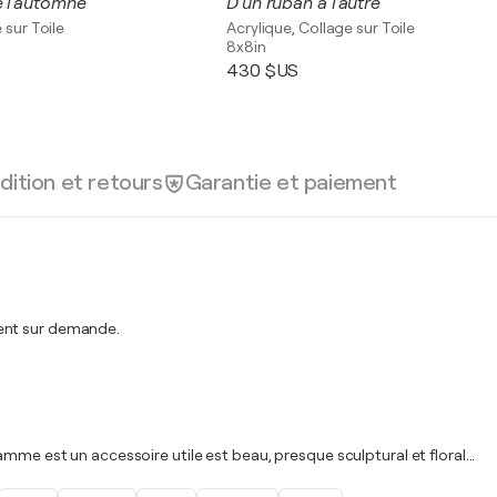
e l'automne
D'un ruban à l'autre
 sur Toile
Acrylique, Collage sur Toile
8x8in
430 $US
dition et retours
Garantie et paiement
ment sur demande.
mme est un accessoire utile est beau, presque sculptural et floral...