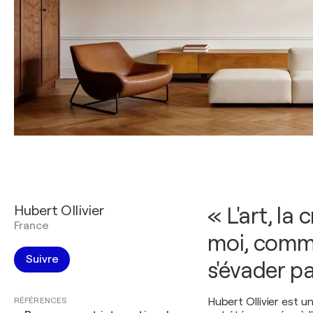
Hubert Ollivier
« L'art, la
France
moi, comme
Suivre
s'évader pa
RÉFÉRENCES
Hubert Ollivier est 