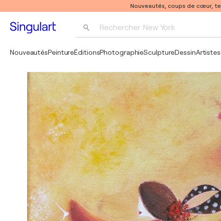
Nouveautés, coups de cœur, t
Rechercher 
New York
Photographie
Nouveautés
Peinture
Éditions
Photographie
Sculpture
Dessin
Artistes
Pop Art
Pablo Picasso