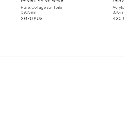
Pétales de fraicheur
Une nui
Huile, Collage sur Toile
Acrylique,
39x39in
8x8in
2 670 $US
430 $U