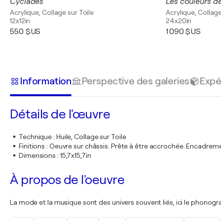
Cyclades
Les couleurs d
Acrylique, Collage sur Toile
Acrylique, Collage
12x12in
24x20in
550 $US
1 090 $US
Information
Perspective des galeries
Expé
Détails de l'œuvre
Technique
:
Huile, Collage sur Toile
Finitions
:
Oeuvre sur châssis. Prête à être accrochée. Encadre
Dimensions
:
15,7x15,7in
À propos de l'oeuvre
La mode et la musique sont des univers souvent liés, ici le phonogra