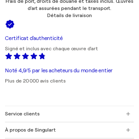
Frais de port, droits de douane et taxes inclus. Œuvres
d'art assurées pendant le transport.
Détails de livraison
Certificat d'authenticité
Signé et inclus avec chaque œuvre d'art
Noté 4,9/5 par les acheteurs du monde entier
Plus de 20 000 avis clients
Service clients
Nous contacter
À propos de Singulart
Expédition
Politique de retour