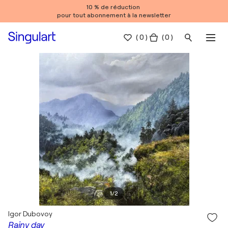
10 % de réduction
pour tout abonnement à la newsletter
(
0
)
( 0 )
1
/
2
Igor Dubovoy
Rainy day