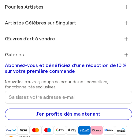
A propos de nous
Témoignages de clients
Pour les Artistes
FAQ
Offrir une carte cadeau
Sociétés affiliées
Rejoignez notre programme commercial
Rejoindre Singulart en tant qu'artiste
Nos artistes
Mon compte
Artistes Célèbres sur Singulart
Se connecter en tant qu'Artiste
Magazine Singulart
Protection acheteur
Emplois
+33 1 76 44 06 42
Henri Matisse
Découvrez une sélection d'art original
Œuvres d'art à vendre
Marc Chagall
Pablo Picasso
Tableaux à vendre
Salvador Dalí
Galeries
Tableaux abstraits à vendre
Banksy
Peintures à l'huile
Mr. Brainwash
Galeries d'art en France
Abonnez-vous et bénéficiez d’une réduction de 10 %
Peintures de paysage
Shepard Fairey
Galeries d'art en Belgique
sur votre première commande
Estampes
Sculptures
Nouvelles œuvres, coups de cœur de nos conseillers,
Peintures acryliques
fonctionnalités exclusives.
Saisissez
votre
adresse
e-
mail
J'en profite dès maintenant
Virement