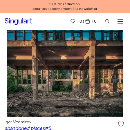
10 % de réduction
pour tout abonnement à la newsletter
(
0
)
( 0 )
Igor Vitomirov
abandoned places#5