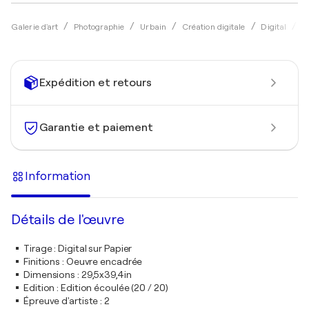
Galerie d'art
Photographie
Urbain
Création digitale
Digital
I
Expédition et retours
Garantie et paiement
Information
Détails de l'œuvre
Tirage
:
Digital sur Papier
Finitions
:
Oeuvre encadrée
Dimensions
:
29,5x39,4in
Edition
:
Edition écoulée (20 / 20)
Épreuve d'artiste
:
2