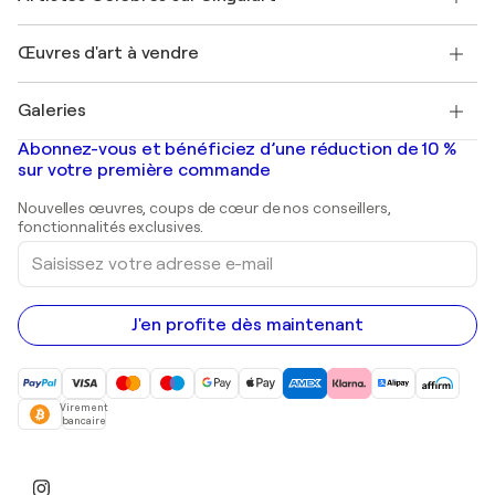
Magazine Singulart
Protection acheteur
Emplois
+33 1 76 44 06 42
Henri Matisse
Découvrez une sélection d'art original
Œuvres d'art à vendre
Marc Chagall
Pablo Picasso
Tableaux à vendre
Salvador Dalí
Galeries
Tableaux abstraits à vendre
Banksy
Peintures à l'huile
Mr. Brainwash
Galeries d'art en France
Abonnez-vous et bénéficiez d’une réduction de 10 %
Peintures de paysage
Shepard Fairey
Galeries d'art en Belgique
sur votre première commande
Estampes
Sculptures
Nouvelles œuvres, coups de cœur de nos conseillers,
Peintures acryliques
fonctionnalités exclusives.
Saisissez
votre
adresse
e-
mail
J'en profite dès maintenant
Virement
bancaire