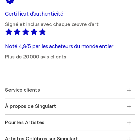
Certificat d'authenticité
Signé et inclus avec chaque œuvre d'art
Noté 4,9/5 par les acheteurs du monde entier
Plus de 20 000 avis clients
Service clients
Nous contacter
À propos de Singulart
Expédition
Politique de retour
A propos de nous
Témoignages de clients
Pour les Artistes
FAQ
Offrir une carte cadeau
Sociétés affiliées
Rejoignez notre programme commercial
Rejoindre Singulart en tant qu'artiste
Nos artistes
Mon compte
Artistes Célèbres sur Singulart
Se connecter en tant qu'Artiste