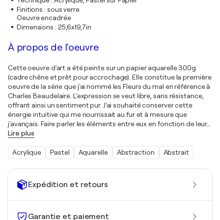
Technique
:
Acrylique, Pastel sur Papier
Finitions
:
sous verre
Oeuvre encadrée
Dimensions
:
25,6x19,7in
À propos de l'oeuvre
Cette oeuvre d'art a été peinte sur un papier aquarelle 300g
(cadre chêne et prêt pour accrochage). Elle constitue la première
oeuvre de la série que j'ai nommé les Fleurs du mal en référence à
Charles Beaudelaire. L'expression se veut libre, sans résistance,
offrant ainsi un sentiment pur. J'ai souhaité conserver cette
énergie intuitive qui me nourrissait au fur et à mesure que
j'avançais. Faire parler les éléments entre eux en fonction de leur
…
Lire plus
Acrylique
Pastel
Aquarelle
Abstraction
Abstrait
Expédition et retours
Garantie et paiement