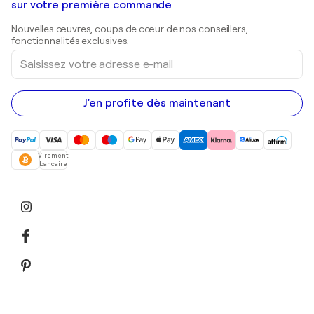
Galeries d'art en Belgique
sur votre première commande
Estampes
Sculptures
Nouvelles œuvres, coups de cœur de nos conseillers,
Peintures acryliques
fonctionnalités exclusives.
Saisissez
votre
adresse
e-
mail
J'en profite dès maintenant
Virement
bancaire