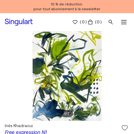
10 % de réduction
pour tout abonnement à la newsletter
(
0
)
( 0 )
1
/
7
Inès Khadraoui
Free expression N1