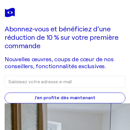
INÈS
KHADRAOUI
Vous avez adoré cette oeuvre mais elle est vendue ?
Free expression N1
Abonnez-vous et bénéficiez d’une
Je passe commande
réduction de 10 % sur votre première
commande
Nouvelles œuvres, coups de cœur de nos
conseillers, fonctionnalités exclusives.
J'en profite dès maintenant