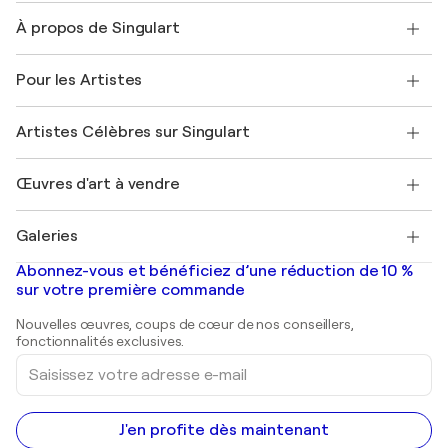
Nous contacter
À propos de Singulart
Expédition
Politique de retour
A propos de nous
Témoignages de clients
Pour les Artistes
FAQ
Offrir une carte cadeau
Sociétés affiliées
Rejoignez notre programme commercial
Rejoindre Singulart en tant qu'artiste
Nos artistes
Mon compte
Artistes Célèbres sur Singulart
Se connecter en tant qu'Artiste
Magazine Singulart
Protection acheteur
Emplois
+33 1 76 44 06 42
Henri Matisse
Découvrez une sélection d'art original
Œuvres d'art à vendre
Marc Chagall
Pablo Picasso
Tableaux à vendre
Salvador Dalí
Galeries
Tableaux abstraits à vendre
Banksy
Peintures à l'huile
Mr. Brainwash
Galeries d'art en France
Abonnez-vous et bénéficiez d’une réduction de 10 %
Peintures de paysage
Shepard Fairey
Galeries d'art en Belgique
sur votre première commande
Estampes
Sculptures
Nouvelles œuvres, coups de cœur de nos conseillers,
Peintures acryliques
fonctionnalités exclusives.
Saisissez
votre
adresse
e-
mail
J'en profite dès maintenant