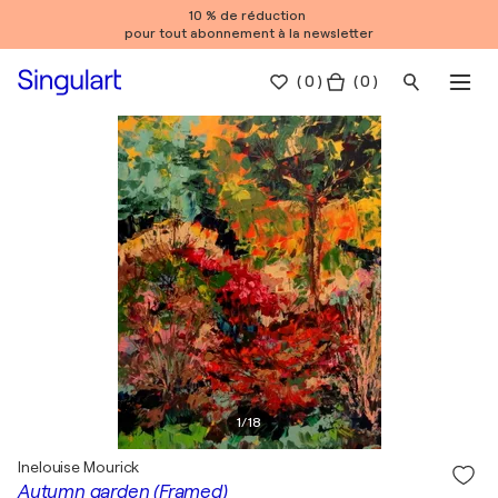
10 % de réduction
pour tout abonnement à la newsletter
(
0
)
( 0 )
1
/
18
Inelouise Mourick
Autumn garden (Framed)