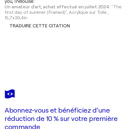
you, Inelouise."
Un amateur d'art, achat effectué en juillet 2024:
"The
first day of summer (Framed)",
Acrylique sur Toile
,
15,7x39,4in
TRADUIRE CETTE CITATION
INELOUISE MOURICK
Autumn garden (Framed)
4 200 $US
Faire une offre
Acquérir
Abonnez-vous et bénéficiez d’une
réduction de 10 % sur votre première
commande