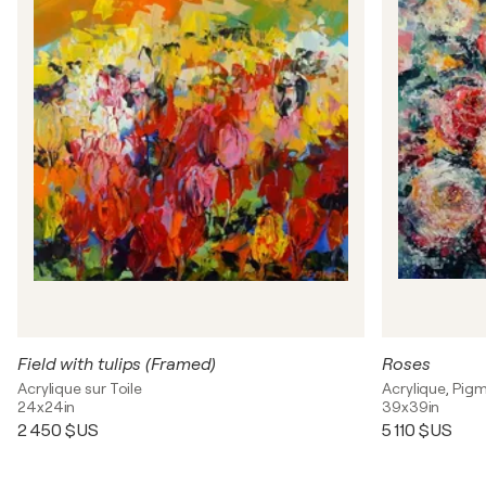
Field with tulips (Framed)
Roses
Acrylique sur Toile
Acrylique, Pigm
24x24in
39x39in
2 450 $US
5 110 $US