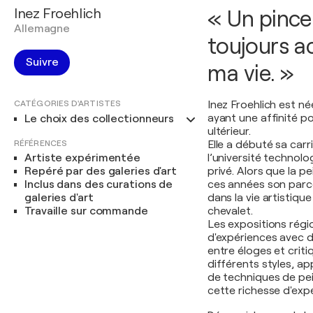
Inez Froehlich
« Un pince
Allemagne
toujours a
Suivre
ma vie. »
CATÉGORIES D'ARTISTES
Inez Froehlich est n
ayant une affinité pou
Le choix des collectionneurs
ultérieur.
RÉFÉRENCES
Elle a débuté sa carr
Artiste expérimentée
l’université technolo
Repéré par des galeries d'art
privé. Alors que la 
Inclus dans des curations de
ces années son parco
galeries d'art
dans la vie artistiq
Travaille sur commande
chevalet.
Les expositions régio
d'expériences avec d'
entre éloges et crit
différents styles, a
de techniques de pei
cette richesse d'exp