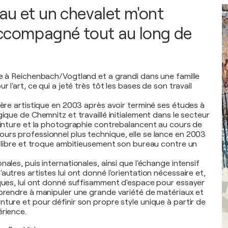
au et un chevalet m'ont
ccompagné tout au long de
ée à Reichenbach/Vogtland et a grandi dans une famille
r l'art, ce qui a jeté très tôt les bases de son travail
ière artistique en 2003 après avoir terminé ses études à
gique de Chemnitz et travaillé initialement dans le secteur
peinture et la photographie contrebalancent au cours de
urs professionnel plus technique, elle se lance en 2003
ue libre et troque ambitieusement son bureau contre un
nales, puis internationales, ainsi que l'échange intensif
autres artistes lui ont donné l'orientation nécessaire et,
iques, lui ont donné suffisamment d'espace pour essayer
pprendre à manipuler une grande variété de matériaux et
nture et pour définir son propre style unique à partir de
érience.