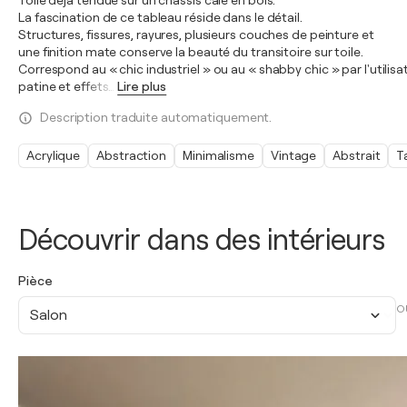
Toile déjà tendue sur un châssis cale en bois.
La fascination de ce tableau réside dans le détail.
Structures, fissures, rayures, plusieurs couches de peinture et
une finition mate conserve la beauté du transitoire sur toile.
Correspond au « chic industriel » ou au « shabby chic » par l'utilisa
patine et effets
…
Lire plus
Description traduite automatiquement.
Acrylique
Abstraction
Minimalisme
Vintage
Abstrait
T
Découvrir dans des intérieurs
Pièce
O
Salon