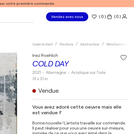
% sur votre première commande.
(
0
)
( 0 )
Vendez avec nous
Galerie d'art
Peinture
Abstraction
Minimalisme
Inez Froehlich
COLD DAY
2021
• Allemagne
•
Acrylique sur Toile
31 x 31 in
Vendue
Vous avez adoré cette oeuvre mais elle
est vendue ?
Bonne nouvelle ! L'artiste travaille sur commande.
Il peut réaliser pour vous une oeuvre sur-mesure,
inspirée de ce que vous avez aimé dans la