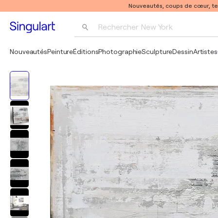
Nouveautés, coups de cœur, t
Rechercher 
New York
Photographie
Nouveautés
Peinture
Éditions
Photographie
Sculpture
Dessin
Artistes
Pop Art
Pablo Picasso