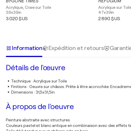
BYGONE TIMES
REFUGIUM
Acrylique, Craie sur Toile
Acrylique sur Toil
39x39in
47x39in
3 020 $US
2 890 $US
Information
Expédition et retours
Garanti
Détails de l'œuvre
Technique
:
Acrylique sur Toile
Finitions
:
Oeuvre sur châssis. Prête à être accrochée. Encadre
Dimensions
:
31,5x31,5in
À propos de l'oeuvre
Peinture abstraite avec structures.
Couleurs pastel et blanc antique en combinaison avec des effets t