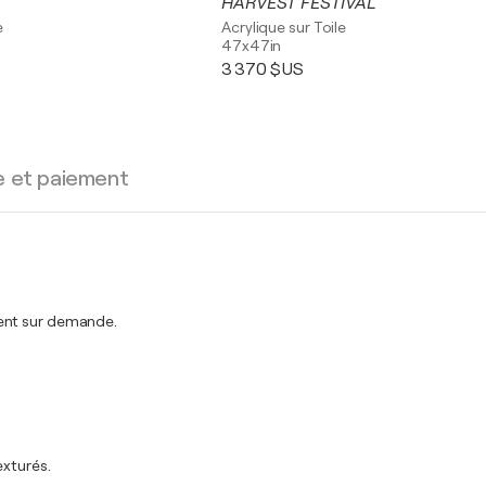
HARVEST FESTIVAL
e
Acrylique sur Toile
47x47in
3 370 $US
e et paiement
ment sur demande.
exturés.