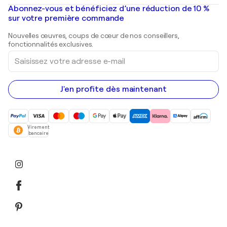
Peintures à l'huile
Mr. Brainwash
Galeries d'art en France
Abonnez-vous et bénéficiez d’une réduction de 10 %
Peintures de paysage
Shepard Fairey
Galeries d'art en Belgique
sur votre première commande
Estampes
Sculptures
Nouvelles œuvres, coups de cœur de nos conseillers,
Peintures acryliques
fonctionnalités exclusives.
Saisissez
votre
adresse
e-
mail
J'en profite dès maintenant
Virement
bancaire