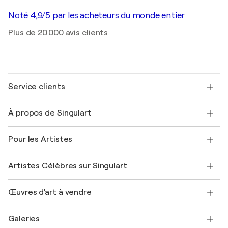
Noté 4,9/5 par les acheteurs du monde entier
Plus de 20 000 avis clients
Service clients
Nous contacter
À propos de Singulart
Expédition
Politique de retour
A propos de nous
Témoignages de clients
Pour les Artistes
FAQ
Offrir une carte cadeau
Sociétés affiliées
Rejoignez notre programme commercial
Rejoindre Singulart en tant qu'artiste
Nos artistes
Mon compte
Artistes Célèbres sur Singulart
Se connecter en tant qu'Artiste
Magazine Singulart
Protection acheteur
Emplois
+33 1 76 44 06 42
Henri Matisse
Découvrez une sélection d'art original
Œuvres d'art à vendre
Marc Chagall
Pablo Picasso
Tableaux à vendre
Salvador Dalí
Galeries
Tableaux abstraits à vendre
Banksy