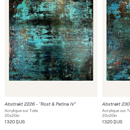
Abstrakt 2226 - "Rost & Patina IV"
Abstrakt 2303
Acrylique sur Toile
Acrylique sur T
20x20in
20x20in
1 320 $US
1 320 $US