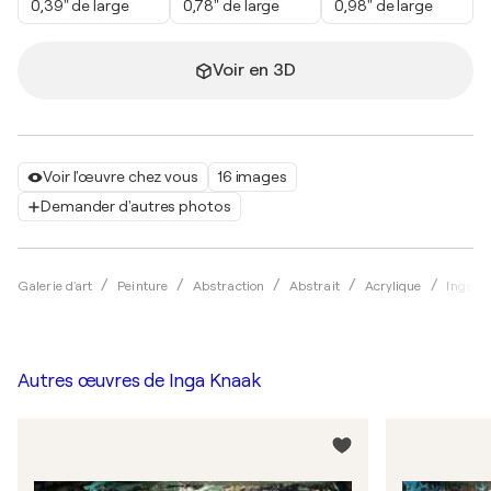
0,39" de large
0,78" de large
0,98" de large
Voir en 3D
Voir l'œuvre chez vous
16 images
Demander d'autres photos
Galerie d'art
Peinture
Abstraction
Abstrait
Acrylique
Inga K
Autres œuvres de
Inga Knaak