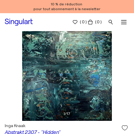
10 % de réduction
pour tout abonnement à la newsletter
(
0
)
( 0 )
1
/
17
Inga Knaak
Abstrakt 2307 - "Hidden"