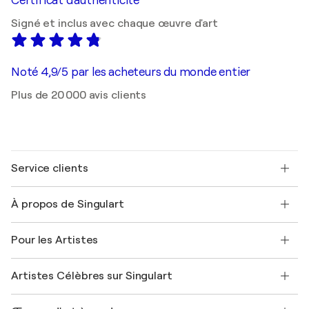
Certificat d'authenticité
Signé et inclus avec chaque œuvre d'art
Noté 4,9/5 par les acheteurs du monde entier
Plus de 20 000 avis clients
Service clients
Nous contacter
À propos de Singulart
Expédition
Politique de retour
A propos de nous
Témoignages de clients
Pour les Artistes
FAQ
Offrir une carte cadeau
Sociétés affiliées
Rejoignez notre programme commercial
Rejoindre Singulart en tant qu'artiste
Nos artistes
Mon compte
Artistes Célèbres sur Singulart
Se connecter en tant qu'Artiste
Magazine Singulart
Protection acheteur
Emplois
+33 1 76 44 06 42
Henri Matisse
Découvrez une sélection d'art original