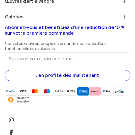
Œuvres d'art à vendre
Marc Chagall
Pablo Picasso
Tableaux à vendre
Salvador Dalí
Galeries
Tableaux abstraits à vendre
Banksy
Peintures à l'huile
Mr. Brainwash
Galeries d'art en France
Abonnez-vous et bénéficiez d’une réduction de 10 %
Peintures de paysage
Shepard Fairey
Galeries d'art en Belgique
sur votre première commande
Estampes
Sculptures
Nouvelles œuvres, coups de cœur de nos conseillers,
Peintures acryliques
fonctionnalités exclusives.
Saisissez
votre
adresse
e-
mail
J'en profite dès maintenant
Virement
bancaire