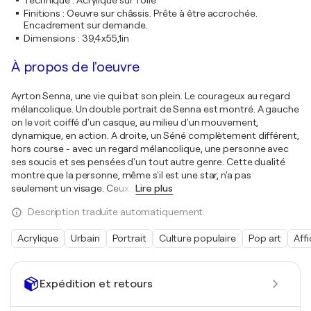
Technique
:
Acrylique sur Toile
Finitions
:
Oeuvre sur châssis. Prête à être accrochée.
Encadrement sur demande.
Dimensions
:
39,4x55,1in
À propos de l'oeuvre
Ayrton Senna, une vie qui bat son plein. Le courageux au regard
mélancolique. Un double portrait de Senna est montré. A gauche
on le voit coiffé d'un casque, au milieu d'un mouvement,
dynamique, en action. A droite, un Séné complètement différent,
hors course - avec un regard mélancolique, une personne avec
ses soucis et ses pensées d'un tout autre genre. Cette dualité
montre que la personne, même s'il est une star, n'a pas
seulement un visage. Ceux
…
Lire plus
Description traduite automatiquement.
Acrylique
Urbain
Portrait
Culture populaire
Pop art
Aff
Expédition et retours