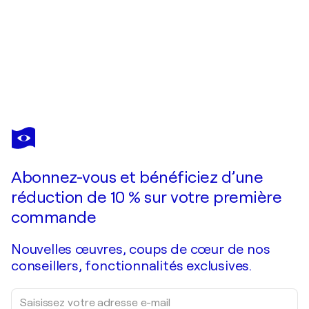
INGA
MIHAILOVIC
Vous avez adoré cette oeuvre mais elle est vendue ?
Ayrton Senna
Abonnez-vous et bénéficiez d’une
Je passe commande
réduction de 10 % sur votre première
commande
Nouvelles œuvres, coups de cœur de nos
conseillers, fonctionnalités exclusives.