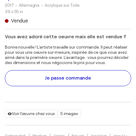
2017
• Allemagne
•
Acrylique sur Toile
39 x 55 in
Vendue
Vous avez adoré cette oeuvre mais elle est vendue ?
Bonne nouvelle ! L'artiste travaille sur commande. Il peut réaliser
pour vous une oeuvre sur-mesure, inspirée de ce que vous avez
aimé dans la première oeuvre. L'avantage : vous pourrez décider
des dimensions et nous négocions le prix pour vous.
Je passe commande
Voir l'œuvre chez vous
5 images
Galerie d'art
Peinture
Urbain
Pop art
Acrylique
Inga Mihailov