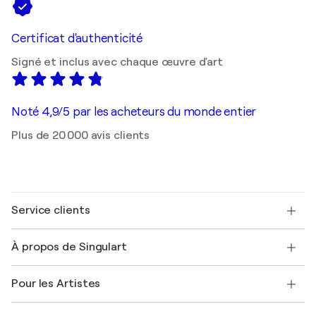
Certificat d'authenticité
Signé et inclus avec chaque œuvre d'art
Noté 4,9/5 par les acheteurs du monde entier
Plus de 20 000 avis clients
Service clients
Nous contacter
À propos de Singulart
Expédition
Politique de retour
A propos de nous
Témoignages de clients
Pour les Artistes
FAQ
Offrir une carte cadeau
Sociétés affiliées
Rejoignez notre programme commercial
Rejoindre Singulart en tant qu'artiste
Nos artistes
Mon compte