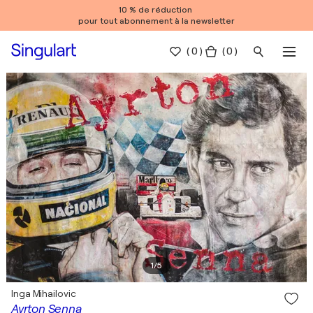
10 % de réduction
pour tout abonnement à la newsletter
(
0
)
( 0 )
1
/
5
Inga Mihailovic
Ayrton Senna