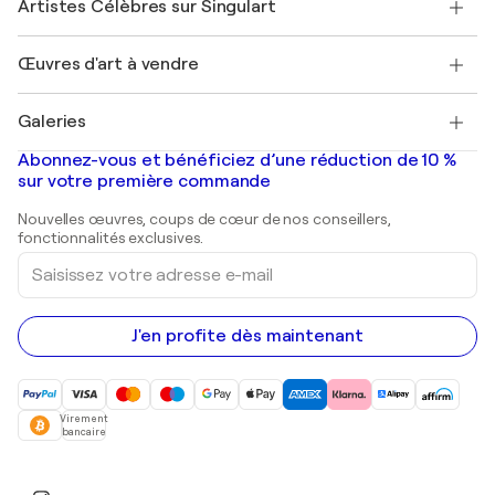
Artistes Célèbres sur Singulart
Se connecter en tant qu'Artiste
Magazine Singulart
Protection acheteur
Emplois
+33 1 76 44 06 42
Henri Matisse
Découvrez une sélection d'art original
Œuvres d'art à vendre
Marc Chagall
Pablo Picasso
Tableaux à vendre
Salvador Dalí
Galeries
Tableaux abstraits à vendre
Banksy
Peintures à l'huile
Mr. Brainwash
Galeries d'art en France
Abonnez-vous et bénéficiez d’une réduction de 10 %
Peintures de paysage
Shepard Fairey
Galeries d'art en Belgique
sur votre première commande
Estampes
Sculptures
Nouvelles œuvres, coups de cœur de nos conseillers,
Peintures acryliques
fonctionnalités exclusives.
Saisissez
votre
adresse
e-
mail
J'en profite dès maintenant
Virement
bancaire