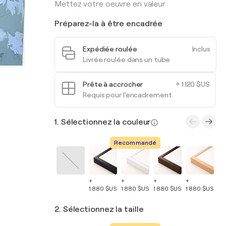
Mettez votre oeuvre en valeur
Préparez-la à être encadrée
Expédiée roulée
Inclus
Livrée roulée dans un tube
Prête à accrocher
+ 1 120 $US
Requis pour l'encadrement
1. Sélectionnez la couleur
Recommandé
+
+
+
+
+
1 880 $US
1 880 $US
1 880 $US
1 880 $US
1 
2. Sélectionnez la taille