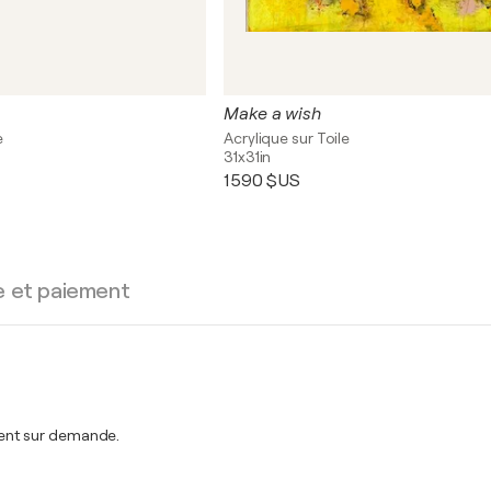
Make a wish
e
Acrylique sur Toile
31x31in
1 590 $US
e et paiement
ent sur demande.