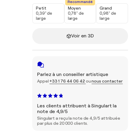
Recommandé
Petit
Moyen
Grand
0,39" de
0,78" de
0,98" de
large
large
large
Voir en 3D
Parlez à un conseiller artistique
Appel
+33 1 76 44 06 42
ou
nous contacter
Les clients attribuent à Singulart la
note de 4,9/5
Singulart a reçu la note de 4,9/5 attribuée
par plus de 20 000 clients.