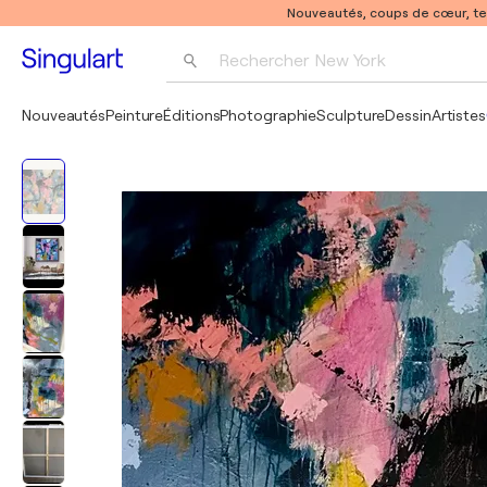
Nouveautés, coups de cœur, t
Rechercher 
New York
Photographie
Nouveautés
Peinture
Éditions
Photographie
Sculpture
Dessin
Artistes
Pop Art
Pablo Picasso