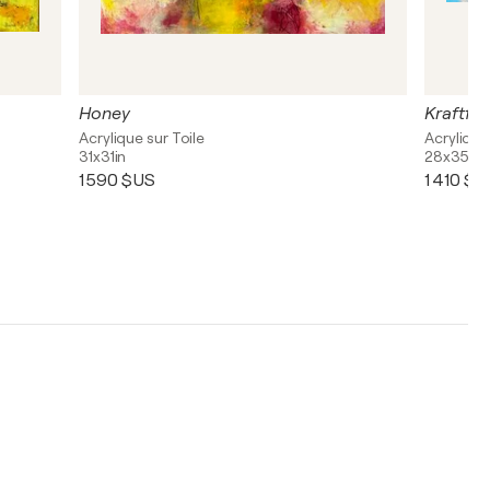
Honey
Kraftful
Acrylique sur Toile
Acrylique
31x31in
28x35in
1 590 $US
1 410 $U