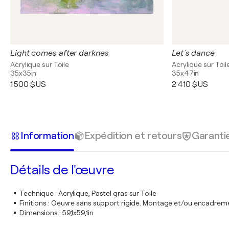
Light comes after darknes
Let `s dance
Acrylique sur Toile
Acrylique sur Toil
35x35in
35x47in
1 500 $US
2 410 $US
Information
Expédition et retours
Garanti
Détails de l'œuvre
Technique
:
Acrylique, Pastel gras sur Toile
Finitions
:
Oeuvre sans support rigide. Montage et/ou encadrem
Dimensions
:
59,1x59,1in