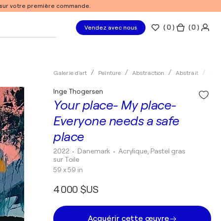
% sur votre première commande.
(
0
)
( 0 )
Vendez avec nous
Galerie d'art
Peinture
Abstraction
Abstrait
Acry
Inge Thogersen
Your place- My place-
Everyone needs a safe
place
2022
• Danemark
•
Acrylique, Pastel gras
sur Toile
59 x 59 in
4 000 $US
Acquérir cette œuvre