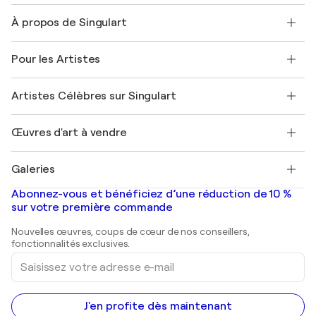
Nous contacter
À propos de Singulart
Expédition
Politique de retour
A propos de nous
Témoignages de clients
Pour les Artistes
FAQ
Offrir une carte cadeau
Sociétés affiliées
Rejoignez notre programme commercial
Rejoindre Singulart en tant qu'artiste
Nos artistes
Mon compte
Artistes Célèbres sur Singulart
Se connecter en tant qu'Artiste
Magazine Singulart
Protection acheteur
Emplois
+33 1 76 44 06 42
Henri Matisse
Découvrez une sélection d'art original
Œuvres d'art à vendre
Marc Chagall
Pablo Picasso
Tableaux à vendre
Salvador Dalí
Galeries
Tableaux abstraits à vendre
Banksy
Peintures à l'huile
Mr. Brainwash
Galeries d'art en France
Abonnez-vous et bénéficiez d’une réduction de 10 %
Peintures de paysage
Shepard Fairey
Galeries d'art en Belgique
sur votre première commande
Estampes
Sculptures
Nouvelles œuvres, coups de cœur de nos conseillers,
Peintures acryliques
fonctionnalités exclusives.
Saisissez
votre
adresse
e-
mail
J'en profite dès maintenant