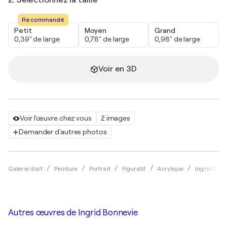
2. Sélectionnez la taille
Recommandé
Petit
Moyen
Grand
0,39" de large
0,78" de large
0,98" de large
Voir en 3D
Voir l'œuvre chez vous
2 images
Demander d'autres photos
Galerie d'art
Peinture
Portrait
Figuratif
Acrylique
Ingrid Bonn
Autres œuvres de
Ingrid Bonnevie