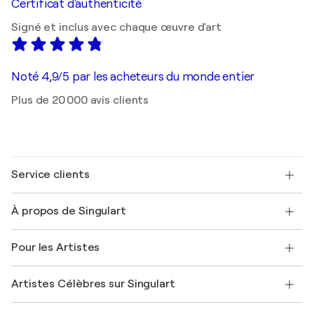
Certificat d'authenticité
Signé et inclus avec chaque œuvre d'art
Noté 4,9/5 par les acheteurs du monde entier
Plus de 20 000 avis clients
Service clients
Nous contacter
À propos de Singulart
Expédition
Politique de retour
A propos de nous
Témoignages de clients
Pour les Artistes
FAQ
Offrir une carte cadeau
Sociétés affiliées
Rejoignez notre programme commercial
Rejoindre Singulart en tant qu'artiste
Nos artistes
Mon compte
Artistes Célèbres sur Singulart
Se connecter en tant qu'Artiste
Magazine Singulart
Protection acheteur
Emplois
+33 1 76 44 06 42
Henri Matisse