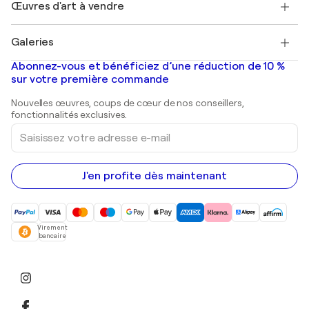
Découvrez une sélection d'art original
Œuvres d'art à vendre
Marc Chagall
Pablo Picasso
Tableaux à vendre
Salvador Dalí
Galeries
Tableaux abstraits à vendre
Banksy
Peintures à l'huile
Mr. Brainwash
Galeries d'art en France
Abonnez-vous et bénéficiez d’une réduction de 10 %
Peintures de paysage
Shepard Fairey
Galeries d'art en Belgique
sur votre première commande
Estampes
Sculptures
Nouvelles œuvres, coups de cœur de nos conseillers,
Peintures acryliques
fonctionnalités exclusives.
Saisissez
votre
adresse
e-
mail
J'en profite dès maintenant
Virement
bancaire