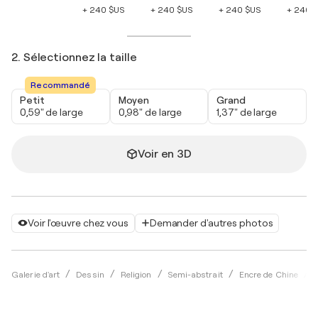
+ 240 $US
+ 240 $US
+ 240 $US
+ 240 
2. Sélectionnez la taille
Recommandé
Petit
Moyen
Grand
0,59" de large
0,98" de large
1,37" de large
Voir en 3D
Voir l'œuvre chez vous
Demander d'autres photos
Galerie d'art
Dessin
Religion
Semi-abstrait
Encre de Chine