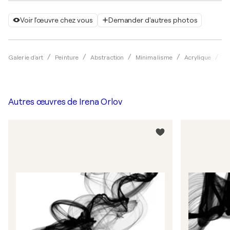
Voir l'œuvre chez vous
Demander d'autres photos
Galerie d'art
Peinture
Abstraction
Minimalisme
Acrylique
Ir
Autres œuvres de
Irena Orlov