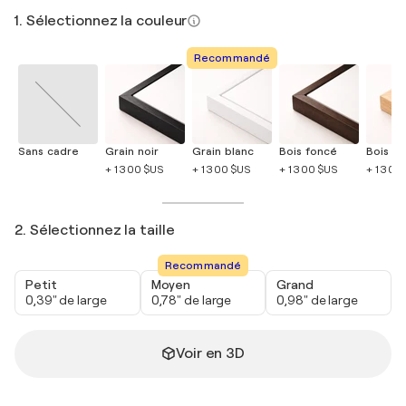
1. Sélectionnez la couleur
Recommandé
Sans cadre
Grain noir
Grain blanc
Bois foncé
Bois cla
+ 1 300 $US
+ 1 300 $US
+ 1 300 $US
+ 1 300
2. Sélectionnez la taille
Recommandé
Petit
Moyen
Grand
0,39" de large
0,78" de large
0,98" de large
Voir en 3D