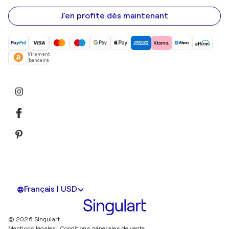
e-
mail
J'en profite dès maintenant
Virement
bancaire
Français | USD
© 2026 Singulart
Mentions légales.
Conditions générales de vente