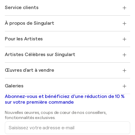
Service clients
Nous contacter
À propos de Singulart
Expédition
Politique de retour
A propos de nous
Témoignages de clients
Pour les Artistes
FAQ
Offrir une carte cadeau
Sociétés affiliées
Rejoignez notre programme commercial
Rejoindre Singulart en tant qu'artiste
Nos artistes
Mon compte
Artistes Célèbres sur Singulart
Se connecter en tant qu'Artiste
Magazine Singulart
Protection acheteur
Emplois
+33 1 76 44 06 42
Henri Matisse
Découvrez une sélection d'art original
Œuvres d'art à vendre
Marc Chagall
Pablo Picasso
Tableaux à vendre
Salvador Dalí
Galeries
Tableaux abstraits à vendre
Banksy
Peintures à l'huile
Mr. Brainwash
Galeries d'art en France
Abonnez-vous et bénéficiez d’une réduction de 10 %
Peintures de paysage
Shepard Fairey
Galeries d'art en Belgique
sur votre première commande
Estampes
Sculptures
Nouvelles œuvres, coups de cœur de nos conseillers,
Peintures acryliques
fonctionnalités exclusives.
Saisissez
votre
adresse