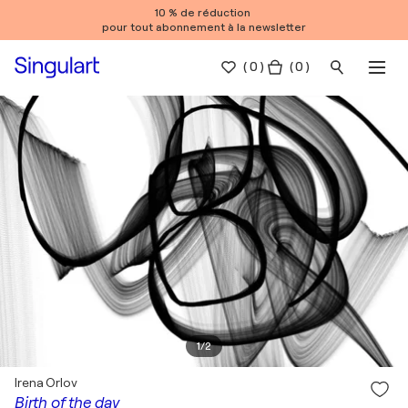
10 % de réduction
pour tout abonnement à la newsletter
(
0
)
( 0 )
1
/
2
Irena Orlov
Birth of the day