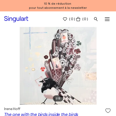
10 % de réduction
pour tout abonnement à la newsletter
(
0
)
( 0 )
1
/
8
Irene Hoff
The one with the birds inside the birds