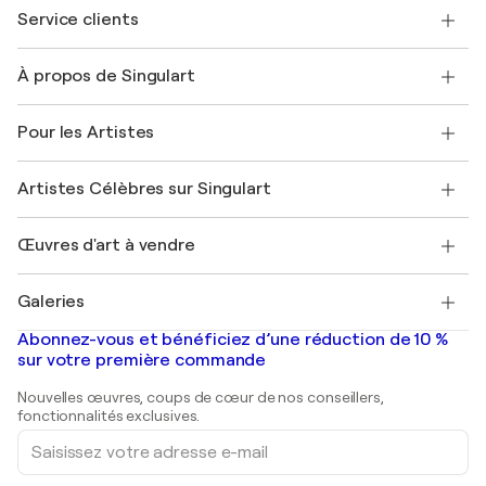
Service clients
Nous contacter
À propos de Singulart
Expédition
Politique de retour
A propos de nous
Témoignages de clients
Pour les Artistes
FAQ
Offrir une carte cadeau
Sociétés affiliées
Rejoignez notre programme commercial
Rejoindre Singulart en tant qu'artiste
Nos artistes
Mon compte
Artistes Célèbres sur Singulart
Se connecter en tant qu'Artiste
Magazine Singulart
Protection acheteur
Emplois
+33 1 76 44 06 42
Henri Matisse
Découvrez une sélection d'art original
Œuvres d'art à vendre
Marc Chagall
Pablo Picasso
Tableaux à vendre
Salvador Dalí
Galeries
Tableaux abstraits à vendre
Banksy
Peintures à l'huile
Mr. Brainwash
Galeries d'art en France
Abonnez-vous et bénéficiez d’une réduction de 10 %
Peintures de paysage
Shepard Fairey
Galeries d'art en Belgique
sur votre première commande
Estampes
Sculptures
Nouvelles œuvres, coups de cœur de nos conseillers,
Peintures acryliques
fonctionnalités exclusives.
Saisissez
votre
adresse