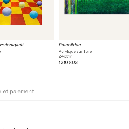
erlosigkeit
Paleolithic
e
Acrylique sur Toile
24x31in
1 310 $US
e et paiement