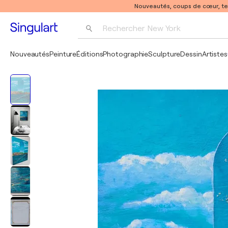
Nouveautés, coups de cœur, t
Rechercher 
New York
Photographie
Nouveautés
Peinture
Éditions
Photographie
Sculpture
Dessin
Artistes
Pop Art
Pablo Picasso