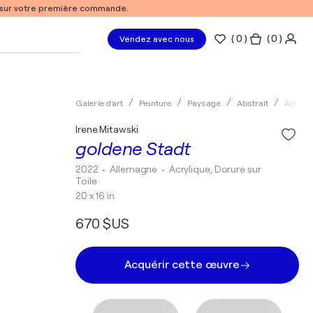
% sur votre première commande.
(
0
)
( 0 )
Vendez avec nous
Galerie d'art
Peinture
Paysage
Abstrait
Acryliq
Irene Mitawski
goldene Stadt
2022
• Allemagne
•
Acrylique, Dorure sur
Toile
20 x 16 in
670 $US
Acquérir cette œuvre