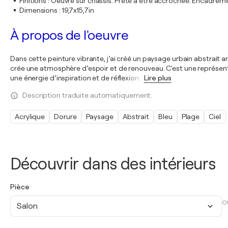
Finitions
:
Oeuvre sur châssis. Prête à être accrochée. Encadre
Dimensions
:
19,7x15,7in
À propos de l'oeuvre
Dans cette peinture vibrante, j’ai créé un paysage urbain abstrait an
crée une atmosphère d’espoir et de renouveau. C'est une représentat
une énergie d’inspiration et de réflexion
…
Lire plus
Description traduite automatiquement.
Acrylique
Dorure
Paysage
Abstrait
Bleu
Plage
Ciel
Découvrir dans des intérieurs
Pièce
O
Salon