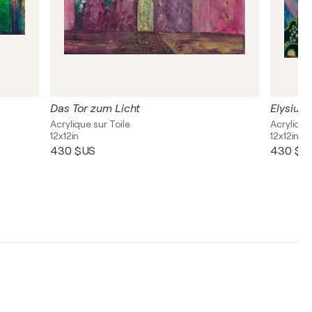
Das Tor zum Licht
Elysium
Acrylique sur Toile
Acrylique
12x12in
12x12in
430 $US
430 $U