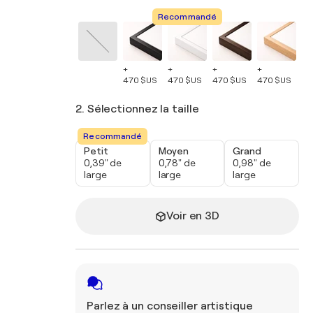
Recommandé
+
+
+
+
+
470 $US
470 $US
470 $US
470 $US
47
2. Sélectionnez la taille
Recommandé
Petit
Moyen
Grand
0,39" de
0,78" de
0,98" de
large
large
large
Voir en 3D
Parlez à un conseiller artistique