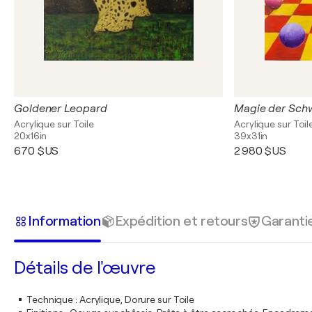
Goldener Leopard
Magie der Schw
Acrylique sur Toile
Acrylique sur Toil
20x16in
39x31in
670 $US
2 980 $US
Information
Expédition et retours
Garanti
Détails de l'œuvre
Technique
:
Acrylique, Dorure sur Toile