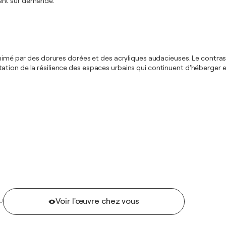
ment sur demande.
imé par des dorures dorées et des acryliques audacieuses. Le contraste en
ion de la résilience des espaces urbains qui continuent d'héberger et 
Voir l'œuvre chez vous
U