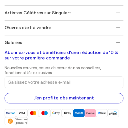
Sociétés affiliées
Rejoignez notre programme commercial
Rejoindre Singulart en tant qu'artiste
Nos artistes
Mon compte
Artistes Célèbres sur Singulart
Se connecter en tant qu'Artiste
Magazine Singulart
Protection acheteur
Emplois
+33 1 76 44 06 42
Henri Matisse
Découvrez une sélection d'art original
Œuvres d'art à vendre
Marc Chagall
Pablo Picasso
Tableaux à vendre
Salvador Dalí
Galeries
Tableaux abstraits à vendre
Banksy
Peintures à l'huile
Mr. Brainwash
Galeries d'art en France
Abonnez-vous et bénéficiez d’une réduction de 10 %
Peintures de paysage
Shepard Fairey
Galeries d'art en Belgique
sur votre première commande
Estampes
Sculptures
Nouvelles œuvres, coups de cœur de nos conseillers,
Peintures acryliques
fonctionnalités exclusives.
Saisissez
votre
adresse
e-
mail
J'en profite dès maintenant
Virement
bancaire