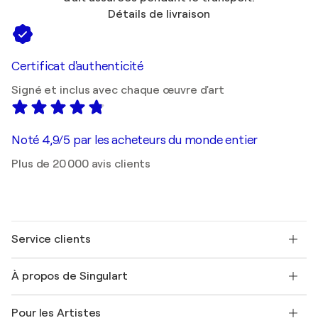
Détails de livraison
Certificat d'authenticité
Signé et inclus avec chaque œuvre d'art
Noté 4,9/5 par les acheteurs du monde entier
Plus de 20 000 avis clients
Service clients
Nous contacter
À propos de Singulart
Expédition
Politique de retour
A propos de nous
Témoignages de clients
Pour les Artistes
FAQ
Offrir une carte cadeau