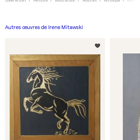
Galerie d'art
Peinture
Abstraction
Abstrait
Acrylique
Irene M
Autres œuvres de
Irene Mitawski