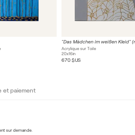
e
Acrylique sur Toile
20x16in
670 $US
e et paiement
ment sur demande.