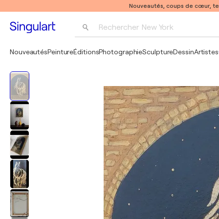
Nouveautés, coups de cœur, t
Rechercher 
New York
Photographie
Nouveautés
Peinture
Éditions
Photographie
Sculpture
Dessin
Artistes
Pop Art
Pablo Picasso