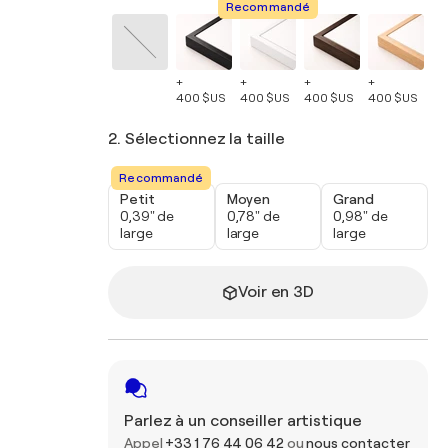
Recommandé
+
+
+
+
+
400 $US
400 $US
400 $US
400 $US
40
2. Sélectionnez la taille
Recommandé
Petit
Moyen
Grand
0,39" de
0,78" de
0,98" de
large
large
large
Voir en 3D
Parlez à un conseiller artistique
Appel
+33 1 76 44 06 42
ou
nous contacter