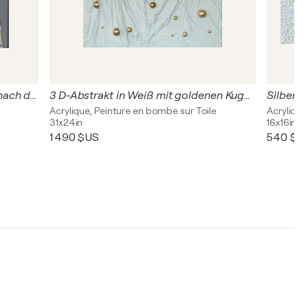
"Das Mädchen im weißen Kleid" (nach dem Werk des Künstlers Chris Luca)
3 D-Abstrakt in Weiß mit goldenen Kugeln
Silberkr
Acrylique, Peinture en bombe sur Toile
Acrylique
31x24in
16x16in
1 490 $US
540 $U