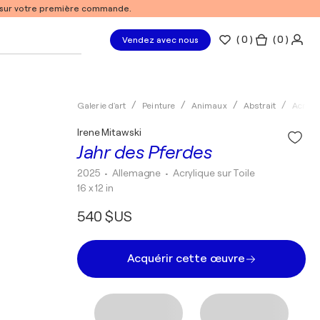
% sur votre première commande.
(
0
)
( 0 )
Vendez avec nous
Galerie d'art
Peinture
Animaux
Abstrait
Acryli
Irene Mitawski
Jahr des Pferdes
2025
• Allemagne
•
Acrylique sur Toile
16 x 12 in
540 $US
Acquérir cette œuvre