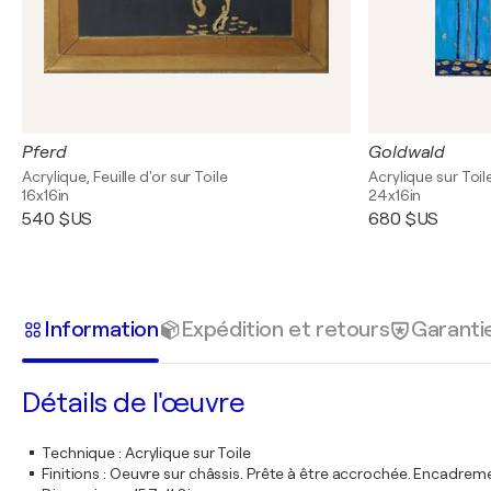
Pferd
Goldwald
Acrylique, Feuille d'or sur Toile
Acrylique sur Toil
16x16in
24x16in
540 $US
680 $US
Information
Expédition et retours
Garanti
Détails de l'œuvre
Technique
:
Acrylique sur Toile
Finitions
:
Oeuvre sur châssis. Prête à être accrochée. Encadre