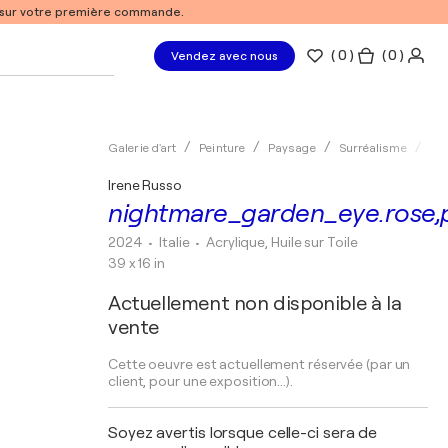
% sur votre première commande.
(
0
)
( 0 )
Vendez avec nous
Galerie d'art
Peinture
Paysage
Surréalisme
Acr
Irene Russo
nightmare_garden_eye.rose
2024
• Italie
•
Acrylique, Huile sur Toile
39 x 16 in
Actuellement non disponible à la
vente
Cette oeuvre est actuellement réservée (par un
client, pour une exposition...).
Soyez avertis lorsque celle-ci sera de