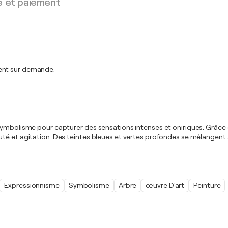
e et paiement
ment sur demande.
bolisme pour capturer des sensations intenses et oniriques. Grâce à l'ut
té et agitation. Des teintes bleues et vertes profondes se mélangent à
Expressionnisme
Symbolisme
Arbre
œuvre D'art
Peinture