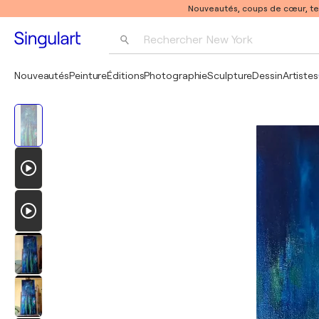
Nouveautés, coups de cœur, t
Rechercher 
New York
Photographie
Nouveautés
Peinture
Éditions
Photographie
Sculpture
Dessin
Artistes
Pop Art
Pablo Picasso