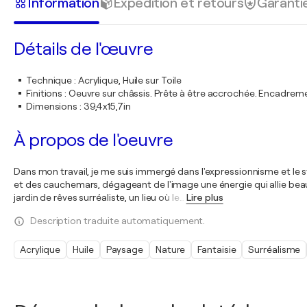
Information
Expédition et retours
Garanti
Détails de l'œuvre
Technique
:
Acrylique, Huile sur Toile
Finitions
:
Oeuvre sur châssis. Prête à être accrochée. Encadre
Dimensions
:
39,4x15,7in
À propos de l'oeuvre
Dans mon travail, je me suis immergé dans l'expressionnisme et le sym
et des cauchemars, dégageant de l'image une énergie qui allie beau
jardin de rêves surréaliste, un lieu où le
…
Lire plus
Description traduite automatiquement.
Acrylique
Huile
Paysage
Nature
Fantaisie
Surréalisme