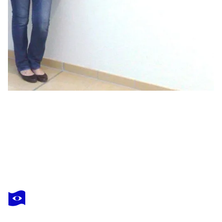
IRENE SCHLIK
Acryl Bild "Winterzauber vor der Veranda"
1 510 $US
Faire une offre
Acquérir