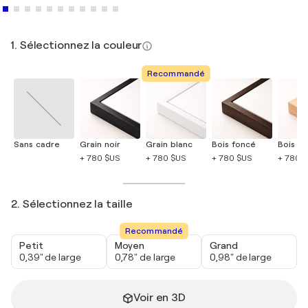
1. Sélectionnez la couleur
Recommandé
Sans cadre
Grain noir
Grain blanc
Bois foncé
Bois cla
+ 780 $US
+ 780 $US
+ 780 $US
+ 780 
2. Sélectionnez la taille
Recommandé
Petit
Moyen
Grand
0,39" de large
0,78" de large
0,98" de large
Voir en 3D