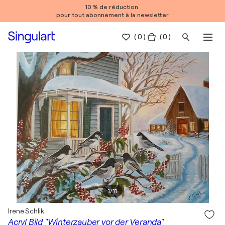
10 % de réduction
pour tout abonnement à la newsletter
(
0
)
( 0 )
1
/
11
Irene Schlik
Acryl Bild "Winterzauber vor der Veranda"