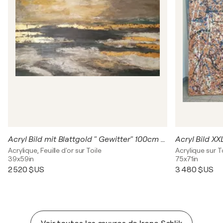
Acryl Bild mit Blattgold " Gewitter" 100cm x 150cm x 3cm
Acrylique, Feuille d'or sur Toile
Acrylique sur T
39x59in
75x71in
2 520 $US
3 480 $US