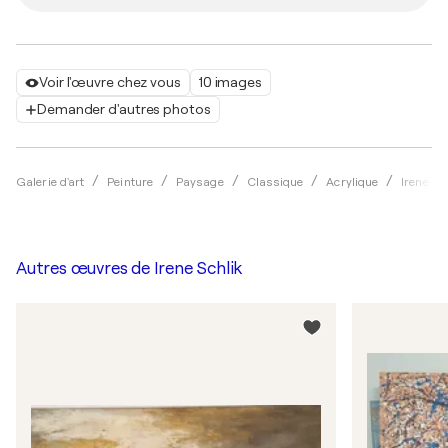
Voir l'œuvre chez vous
10 images
Demander d'autres photos
Galerie d'art
Peinture
Paysage
Classique
Acrylique
Irene Sc
Autres œuvres de
Irene Schlik