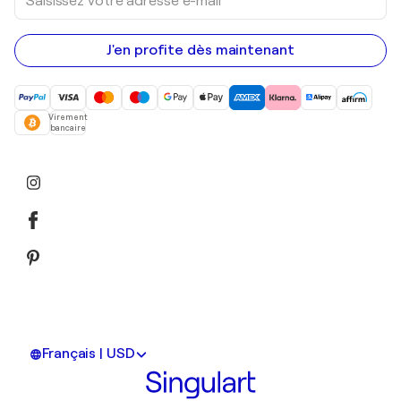
votre
adresse
e-
mail
J'en profite dès maintenant
Virement
bancaire
Français | USD