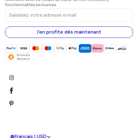
Peintures acryliques
fonctionnalités exclusives.
Saisissez
votre
adresse
e-
mail
J'en profite dès maintenant
Virement
bancaire
Français | USD