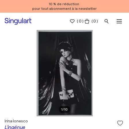
10 % de réduction
pour tout abonnement à la newsletter
(
0
)
( 0 )
1
/
10
Irina Ionesco
L'ingénue