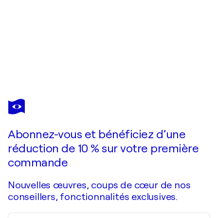
IRINA
LAUBE
Vous avez adoré cette oeuvre mais elle est vendue ?
Blooming fields
Abonnez-vous et bénéficiez d’une
Je passe commande
réduction de 10 % sur votre première
commande
Nouvelles œuvres, coups de cœur de nos
conseillers, fonctionnalités exclusives.