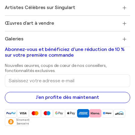
Rejoindre Singulart en tant qu'artiste
Nos artistes
Mon compte
Artistes Célèbres sur Singulart
Se connecter en tant qu'Artiste
Magazine Singulart
Protection acheteur
Emplois
+33 1 76 44 06 42
Henri Matisse
Découvrez une sélection d'art original
Œuvres d'art à vendre
Marc Chagall
Pablo Picasso
Tableaux à vendre
Salvador Dalí
Galeries
Tableaux abstraits à vendre
Banksy
Peintures à l'huile
Mr. Brainwash
Galeries d'art en France
Abonnez-vous et bénéficiez d’une réduction de 10 %
Peintures de paysage
Shepard Fairey
Galeries d'art en Belgique
sur votre première commande
Estampes
Sculptures
Nouvelles œuvres, coups de cœur de nos conseillers,
Peintures acryliques
fonctionnalités exclusives.
Saisissez
votre
adresse
e-
mail
J'en profite dès maintenant
Virement
bancaire