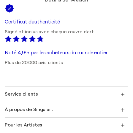
Détails de livraison
Certificat d'authenticité
Signé et inclus avec chaque œuvre d'art
Noté 4,9/5 par les acheteurs du monde entier
Plus de 20 000 avis clients
Service clients
Nous contacter
À propos de Singulart
Expédition
Politique de retour
A propos de nous
Témoignages de clients
Pour les Artistes
FAQ
Offrir une carte cadeau
Sociétés affiliées
Rejoignez notre programme commercial