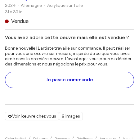
2024
• Allemagne
•
Acrylique sur Toile
31 x 39 in
Vendue
Vous avez adoré cette oeuvre mais elle est vendue ?
Bonne nouvelle ! L'artiste travaille sur commande. Il peut réaliser
pour vous une oeuvre sur-mesure, inspirée de ce que vous avez
aimé dans la première oeuvre. L'avantage : vous pourrez décider
des dimensions et nous négocions le prix pour vous.
Je passe commande
Voir l'œuvre chez vous
9 images
Galerie d'art
Peinture
Paysage
Réalisme
Acrylique
Irina Lau