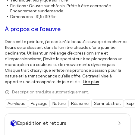
Technique
:
Acrylique sur Toile
Finitions
:
Oeuvre sur châssis. Prête à être accrochée.
Encadrement sur demande.
Dimensions
:
31,5x39,4in
À propos de l'oeuvre
Dans cette peinture, j’ai capturé la beauté sauvage des champs
fleuris se prélassant dans la lumière chaude d’une journée
déclinante. Utilisant un mélange d'expressionnisme et
d'impressionnisme, j'invite le spectateur à se plonger dans un
monde plein de couleurs et de mouvements dynamiques.
Chaque trait d'acrylique reflète ma profonde passion pour la
nature et la transcendance qu'elle offre. Ce travail vise à
apporter une atmosphère de joie et de
…
Lire plus
Description traduite automatiquement.
Acrylique
Paysage
Nature
Réalisme
Semi-abstrait
Exp
Expédition et retours