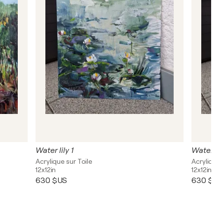
Water lily 1
Water li
Acrylique sur Toile
Acrylique
12x12in
12x12in
630 $US
630 $U