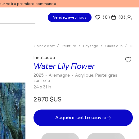
% sur votre première commande.
(
0
)
( 0 )
Vendez avec nous
Galerie d'art
Peinture
Paysage
Classique
Acryl
Irina Laube
Water Lily Flower
2025
• Allemagne
•
Acrylique, Pastel gras
sur Toile
24 x 31 in
2 970 $US
Acquérir cette œuvre