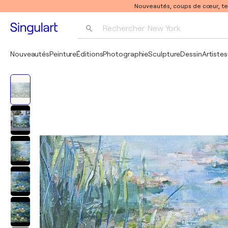
Nouveautés, coups de cœur, t
Rechercher 
New York
Photographie
Nouveautés
Peinture
Éditions
Photographie
Sculpture
Dessin
Artistes
Pop Art
Pablo Picasso