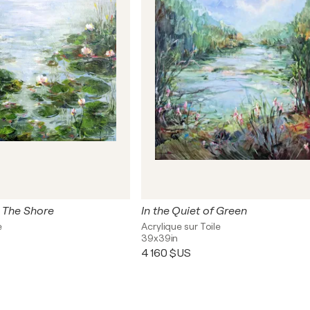
n The Shore
In the Quiet of Green
e
Acrylique sur Toile
39x39in
4 160 $US