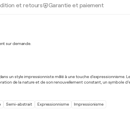
dition et retours
Garantie et paiement
ment sur demande.
ns un style impressionniste mêlé à une touche d'expressionnisme. Les c
bration de la nature et de son renouvellement constant, un symbole d’
e
Semi-abstrait
Expressionnisme
Impressionisme