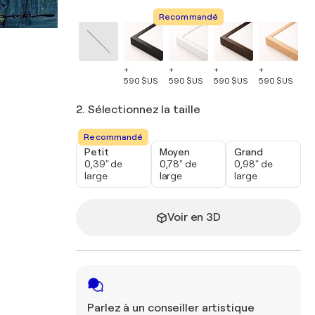
Recommandé
+
+
+
+
+
590 $US
590 $US
590 $US
590 $US
59
2. Sélectionnez la taille
Recommandé
Petit
Moyen
Grand
0,39" de
0,78" de
0,98" de
large
large
large
Voir en 3D
Parlez à un conseiller artistique