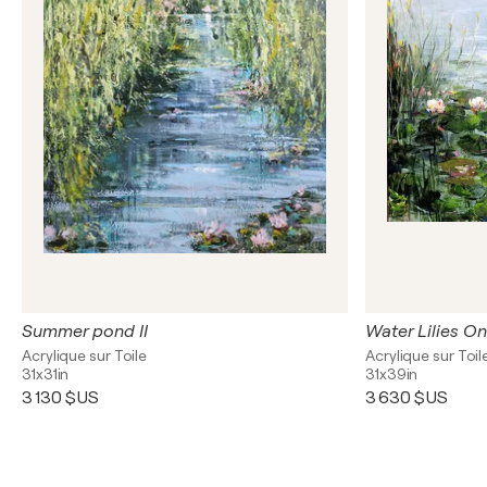
Summer pond II
Water Lilies O
Acrylique sur Toile
Acrylique sur Toil
31x31in
31x39in
3 130 $US
3 630 $US