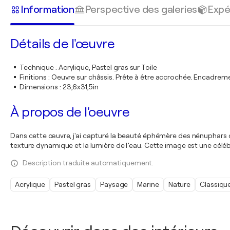
Information
Perspective des galeries
Expé
Détails de l'œuvre
Technique
:
Acrylique, Pastel gras sur Toile
Finitions
:
Oeuvre sur châssis. Prête à être accrochée. Encadre
Dimensions
:
23,6x31,5in
À propos de l'oeuvre
Dans cette œuvre, j'ai capturé la beauté éphémère des nénuphars da
texture dynamique et la lumière de l’eau. Cette image est une célé
Description traduite automatiquement.
Acrylique
Pastel gras
Paysage
Marine
Nature
Classiqu