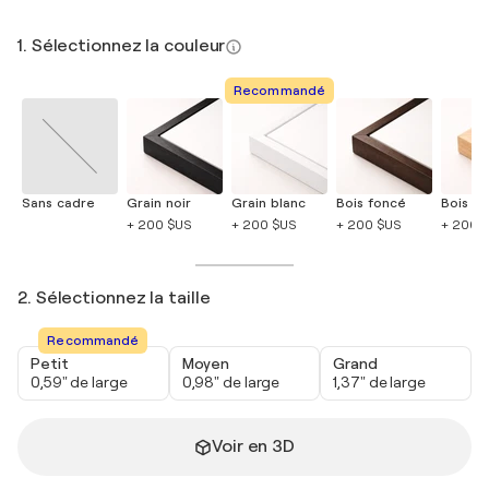
1. Sélectionnez la couleur
Recommandé
Sans cadre
Grain noir
Grain blanc
Bois foncé
Bois cla
+ 200 $US
+ 200 $US
+ 200 $US
+ 200 
2. Sélectionnez la taille
Recommandé
Petit
Moyen
Grand
0,59" de large
0,98" de large
1,37" de large
Voir en 3D