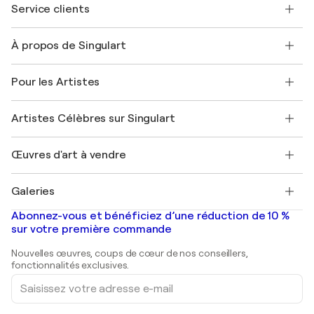
Service clients
Nous contacter
À propos de Singulart
Expédition
Politique de retour
A propos de nous
Témoignages de clients
Pour les Artistes
FAQ
Offrir une carte cadeau
Sociétés affiliées
Rejoignez notre programme commercial
Rejoindre Singulart en tant qu'artiste
Nos artistes
Mon compte
Artistes Célèbres sur Singulart
Se connecter en tant qu'Artiste
Magazine Singulart
Protection acheteur
Emplois
+33 1 76 44 06 42
Henri Matisse
Découvrez une sélection d'art original
Œuvres d'art à vendre
Marc Chagall
Pablo Picasso
Tableaux à vendre
Salvador Dalí
Galeries
Tableaux abstraits à vendre
Banksy
Peintures à l'huile
Mr. Brainwash
Galeries d'art en France
Abonnez-vous et bénéficiez d’une réduction de 10 %
Peintures de paysage
Shepard Fairey
Galeries d'art en Belgique
sur votre première commande
Estampes
Sculptures
Nouvelles œuvres, coups de cœur de nos conseillers,
Peintures acryliques
fonctionnalités exclusives.
Saisissez
votre
adresse