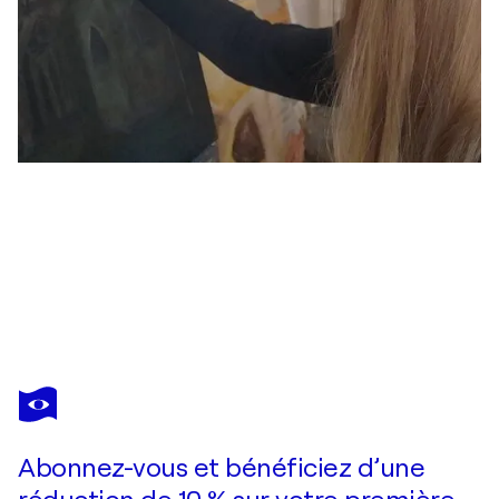
IRINA SELLER
Die Parkperspektive
320 $US
Faire une offre
Acquérir
Abonnez-vous et bénéficiez d’une