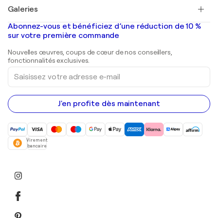
Tableaux à vendre
Salvador Dalí
Galeries
Tableaux abstraits à vendre
Banksy
Peintures à l'huile
Mr. Brainwash
Galeries d'art en France
Abonnez-vous et bénéficiez d’une réduction de 10 %
Peintures de paysage
Shepard Fairey
Galeries d'art en Belgique
sur votre première commande
Estampes
Sculptures
Nouvelles œuvres, coups de cœur de nos conseillers,
Peintures acryliques
fonctionnalités exclusives.
Saisissez
votre
adresse
e-
mail
J'en profite dès maintenant
Virement
bancaire