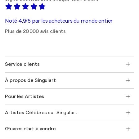
Noté 4,9/5 par les acheteurs du monde entier
Plus de 20 000 avis clients
Service clients
Nous contacter
À propos de Singulart
Expédition
Politique de retour
A propos de nous
Témoignages de clients
Pour les Artistes
FAQ
Offrir une carte cadeau
Sociétés affiliées
Rejoignez notre programme commercial
Rejoindre Singulart en tant qu'artiste
Nos artistes
Mon compte
Artistes Célèbres sur Singulart
Se connecter en tant qu'Artiste
Magazine Singulart
Protection acheteur
Emplois
+33 1 76 44 06 42
Henri Matisse
Découvrez une sélection d'art original
Œuvres d'art à vendre
Marc Chagall
Pablo Picasso