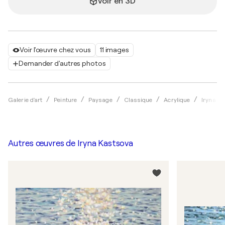
Voir en 3D
Voir l'œuvre chez vous
11 images
Demander d'autres photos
Galerie d'art
Peinture
Paysage
Classique
Acrylique
Iryna K
Autres œuvres de
Iryna Kastsova