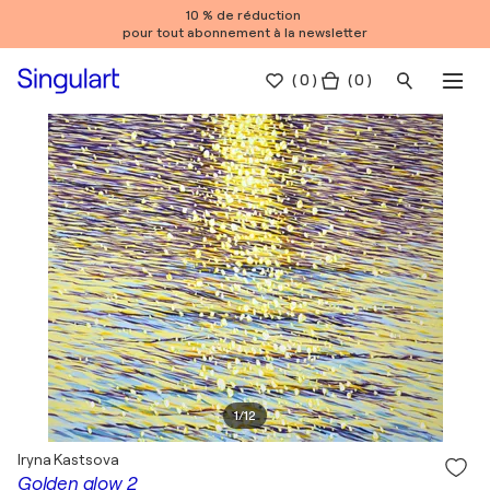
10 % de réduction
pour tout abonnement à la newsletter
(
0
)
( 0 )
1
/
12
Iryna Kastsova
Golden glow 2