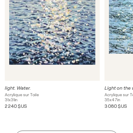
light. Water.
Light on the
Acrylique sur Toile
Acrylique sur T
31x31in
35x47in
2 240 $US
3 080 $US