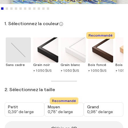
1. Sélectionnez la couleur
Recommandé
Sans cadre
Grain noir
Grain blanc
Bois foncé
Bois cla
+ 1 050 $US
+ 1 050 $US
+ 1 050 $US
+ 1 050
2. Sélectionnez la taille
Recommandé
Petit
Moyen
Grand
0,39" de large
0,78" de large
0,98" de large