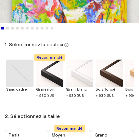
1. Sélectionnez la couleur
Recommandé
Sans cadre
Grain noir
Grain blanc
Bois foncé
Bois cla
+ 930 $US
+ 930 $US
+ 930 $US
+ 930 
2. Sélectionnez la taille
Recommandé
Petit
Moyen
Grand