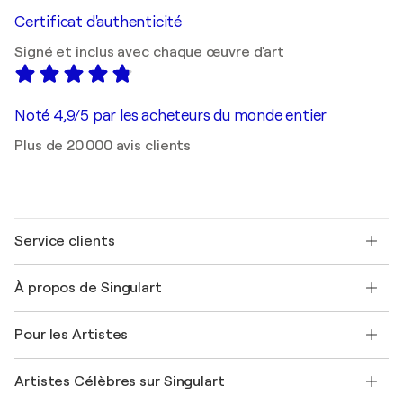
Certificat d'authenticité
Signé et inclus avec chaque œuvre d'art
Noté 4,9/5 par les acheteurs du monde entier
Plus de 20 000 avis clients
Service clients
Nous contacter
À propos de Singulart
Expédition
Politique de retour
A propos de nous
Témoignages de clients
Pour les Artistes
FAQ
Offrir une carte cadeau
Sociétés affiliées
Rejoignez notre programme commercial
Rejoindre Singulart en tant qu'artiste
Nos artistes
Mon compte
Artistes Célèbres sur Singulart
Se connecter en tant qu'Artiste
Magazine Singulart
Protection acheteur