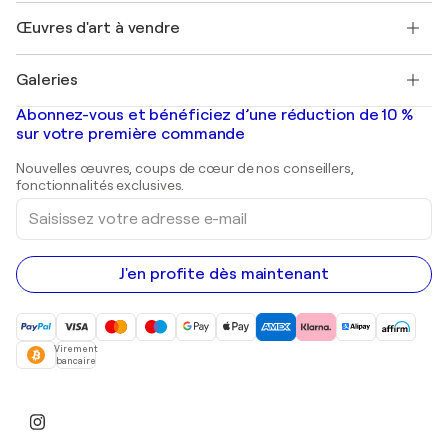
Emplois
+33 1 76 44 06 42
Henri Matisse
Découvrez une sélection d'art original
Œuvres d'art à vendre
Marc Chagall
Pablo Picasso
Tableaux à vendre
Salvador Dalí
Galeries
Tableaux abstraits à vendre
Banksy
Peintures à l'huile
Mr. Brainwash
Galeries d'art en France
Abonnez-vous et bénéficiez d’une réduction de 10 %
Peintures de paysage
Shepard Fairey
Galeries d'art en Belgique
sur votre première commande
Estampes
Sculptures
Nouvelles œuvres, coups de cœur de nos conseillers,
Peintures acryliques
fonctionnalités exclusives.
Saisissez
votre
adresse
e-
mail
J'en profite dès maintenant
Virement
bancaire