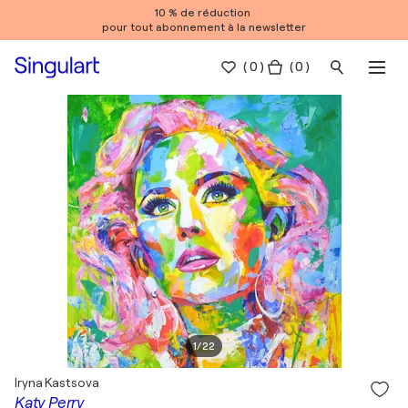
10 % de réduction
pour tout abonnement à la newsletter
(
0
)
( 0 )
1
/
22
Iryna Kastsova
Katy Perry