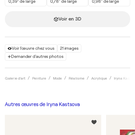
0,39" de large
0,78" de large
0,98" de large
Voir en 3D
Voir l'œuvre chez vous
21 images
Demander d'autres photos
Galerie d'art
Peinture
Mode
Réalisme
Acrylique
Iryna Kasts
Autres œuvres de
Iryna Kastsova