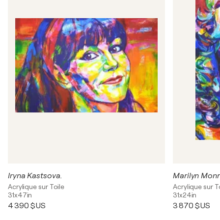
Iryna Kastsova.
Marilyn Mon
Acrylique sur Toile
Acrylique sur T
31x47in
31x24in
4 390 $US
3 870 $US