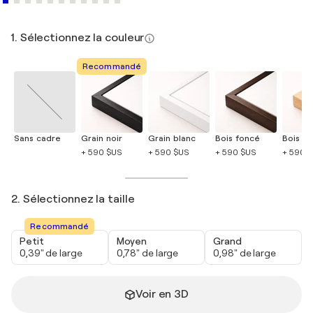
1. Sélectionnez la couleur
Recommandé
Sans cadre
Grain noir
Grain blanc
Bois foncé
Bois cla
+ 590 $US
+ 590 $US
+ 590 $US
+ 590 
2. Sélectionnez la taille
Recommandé
Petit
Moyen
Grand
0,39" de large
0,78" de large
0,98" de large
Voir en 3D