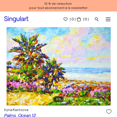
10 % de réduction
pour tout abonnement à la newsletter
(
0
)
( 0 )
1
/
11
Iryna Kastsova
Palms. Ocean 12