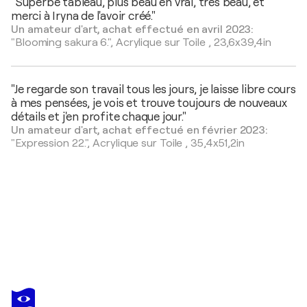
"Superbe tableau, plus beau en vrai, très beau, et
merci à Iryna de l'avoir créé."
Un amateur d'art, achat effectué en avril 2023:
"Blooming sakura 6.",
Acrylique sur Toile
,
23,6x39,4in
"Je regarde son travail tous les jours, je laisse libre cours
à mes pensées, je vois et trouve toujours de nouveaux
détails et j'en profite chaque jour."
Un amateur d'art, achat effectué en février 2023:
"Expression 22.",
Acrylique sur Toile
,
35,4x51,2in
IRYNA KASTSOVA
Palms. Ocean 12
2 150 $US