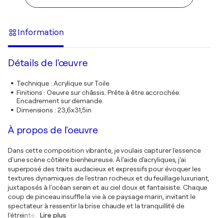
Information
Détails de l'œuvre
Technique
:
Acrylique sur Toile
Finitions
:
Oeuvre sur châssis. Prête à être accrochée.
Encadrement sur demande.
Dimensions
:
23,6x31,5in
À propos de l'oeuvre
Dans cette composition vibrante, je voulais capturer l'essence
d'une scène côtière bienheureuse. À l'aide d'acryliques, j'ai
superposé des traits audacieux et expressifs pour évoquer les
textures dynamiques de l'estran rocheux et du feuillage luxuriant,
juxtaposés à l'océan serein et au ciel doux et fantaisiste. Chaque
coup de pinceau insuffle la vie à ce paysage marin, invitant le
spectateur à ressentir la brise chaude et la tranquillité de
l'étreinte
…
Lire plus