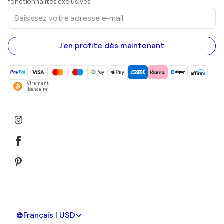
fonctionnalités exclusives.
Saisissez
votre
adresse
e-
mail
J'en profite dès maintenant
Virement
bancaire
Français | USD