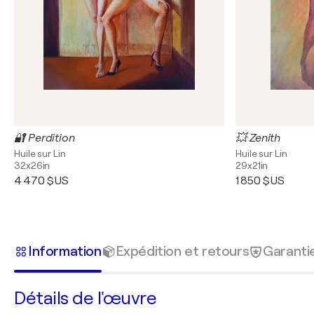
🔐 Perdition
💥 Zenith
Huile sur Lin
Huile sur Lin
32x26in
29x21in
4 470 $US
1 850 $US
Information
Expédition et retours
Garanti
Détails de l'œuvre