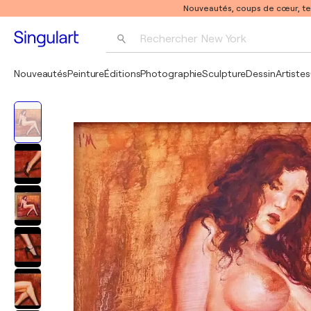
Nouveautés, coups de cœur, t
Rechercher 
New York
Photographie
Nouveautés
Peinture
Éditions
Photographie
Sculpture
Dessin
Artistes
Pop Art
Pablo Picasso