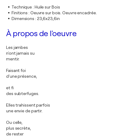
Technique
:
Huile sur Bois
Finitions
:
Oeuvre sur bois. Oeuvre encadrée.
Dimensions
:
23,6x23,6in
À propos de l'oeuvre
Les jambes
n'ont jamais su
mentir.
Faisant foi
d'une présence,
et fi
des subterfuges.
Elles trahissent parfois
une envie de partir.
Ou celle,
plus secrète,
de rester