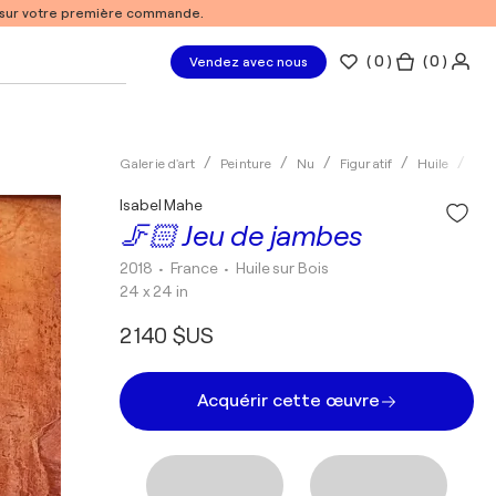
% sur votre première commande.
(
0
)
( 0 )
Vendez avec nous
Galerie d'art
Peinture
Nu
Figuratif
Huile
Isa
Isabel Mahe
🦵🏻 Jeu de jambes
2018
• France
•
Huile sur Bois
24 x 24 in
2 140 $US
Acquérir cette œuvre