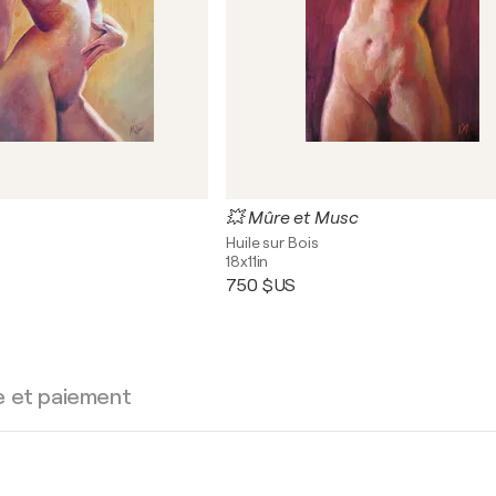
💥 Mûre et Musc
Huile sur Bois
18x11in
750 $US
e et paiement