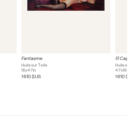
Fantasme
⛓️ Capti
Huile sur Toile
Huile sur 
16x47in
47x16in
1 610 $US
1 610 $U