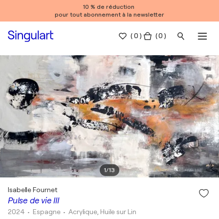
10 % de réduction
pour tout abonnement à la newsletter
(
0
)
( 0 )
1
/
13
Isabelle Fournet
Pulse de vie III
2024
• Espagne
•
Acrylique, Huile sur Lin